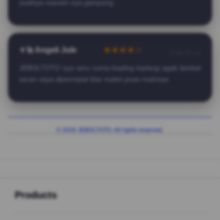
soalnya maxwin nya gampang
Angeli Jule
★★★★☆
2026-07-14
JEBOLTOTO nya seru cuma loading kadang agak lambat
saran saya dipercepat biar makin puas mainnya
© 2026 JEBOLTOTO. All rights reserved.
Buka
Footer Navigation
Products