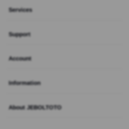
Buka
Services
Buka
Support
Buka
Account
Buka
Information
Buka
About JEBOLTOTO