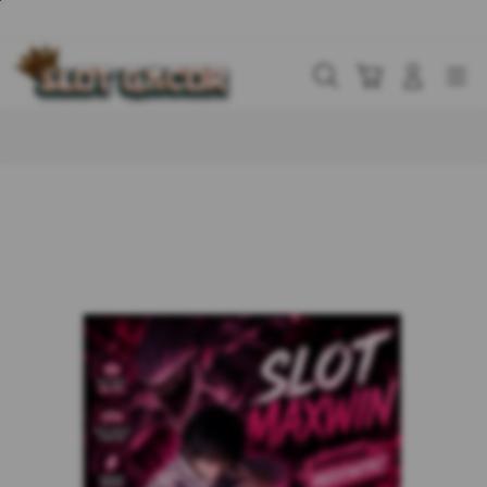
Skip
to
content
Cari
Troli
Login
Navigation
Buka Info Lebih Lanjut