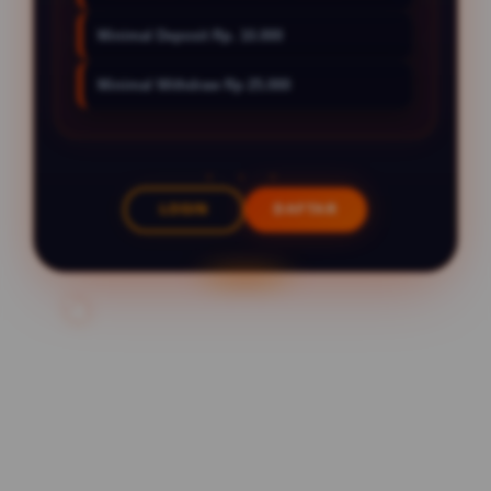
Minimal Deposit Rp. 10.000
Minimal Withdraw Rp 25.000
LOGIN
DAFTAR
Layer Popup Close
JEBOLTOTO: Link Situ
TOTO Slot Gacor Terpercaya
dan Bandar Togel Asia
Terpopuler