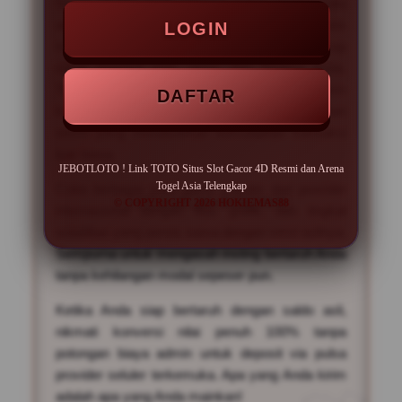
SLOT DEMO hadir sebagai solusi cerdas satu
atap untuk Anda! Kami menyediakan akses gratis
LOGIN
ke ribuan simulator mesin slot online terlengkap
untuk menguji pola, ritme, dan strategi Anda.
Tidak hanya sebagai tempat latihan, platform
DAFTAR
kami juga terintegrasi dengan gerbang taruhan
resmi yang menawarkan kemudahan transaksi
luar biasa.
JEBOTLOTO ! Link TOTO Situs Slot Gacor 4D Resmi dan Arena
Togel Asia Telengkap
Coba berbagai judul game populer dari provider
© COPYRIGHT 2026 HOKIEMAS88
internasional dengan fitur, grafik, dan tingkat
volatilitas yang persis sama dengan versi aslinya.
Sempurna untuk mengasah insting bertaruh Anda
tanpa kehilangan modal sepeser pun.
Ketika Anda siap bertaruh dengan saldo asli,
nikmati konversi nilai penuh 100% tanpa
potongan biaya admin untuk deposit via pulsa
provider seluler terkemuka. Apa yang Anda kirim
adalah apa yang Anda mainkan!