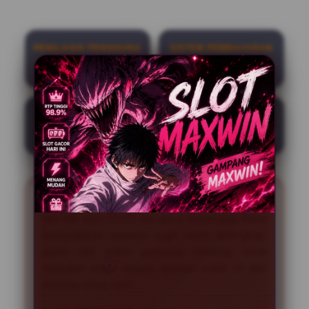
PENILAIAN PENGGUNA
SISTEM PEMBAYARAN
120.123.003
5 Metode
LAYANAN SUPPORT
SISTEM
24/7
Pragmatic Play
JEBOLTOTO
adalah bandar togel Asia terpopuler
dan link situs TOTO slot gacor terpercaya. Kami
menyediakan pasaran togel resmi terlengkap,
game slot online gampang menang, serta
transaksi aman dengan layanan online 24 jam
nonstop setiap hari!