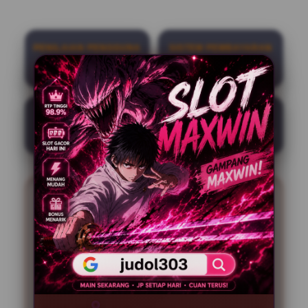
PENILAIAN PENGGUNA
SISTEM PEMBAYARAN
120.123.003
5 Metode
LAYANAN SUPPORT
SISTEM
24/7
Pragmatic Play
JEBOLTOTO
adalah bandar togel Asia terpopuler
dan link situs TOTO slot gacor terpercaya. Kami
menyediakan pasaran togel resmi terlengkap,
game slot online gampang menang, serta
transaksi aman dengan layanan online 24 jam
nonstop setiap hari!