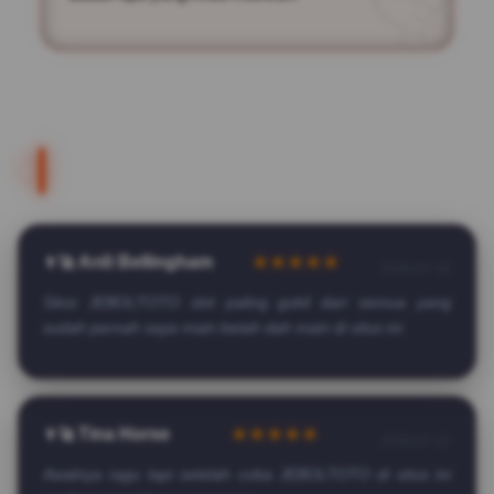
ULASAN TERBARU KOMUNITAS
JEBOLTOTO
Ardi Bellingham
★★★★★
2026-07-18
Situs JEBOLTOTO slot paling gokil dari semua yang
sudah pernah saya main betah dah main di situs ini
Tina Horse
★★★★★
2026-07-12
Awalnya ragu tapi setelah coba JEBOLTOTO di situs ini