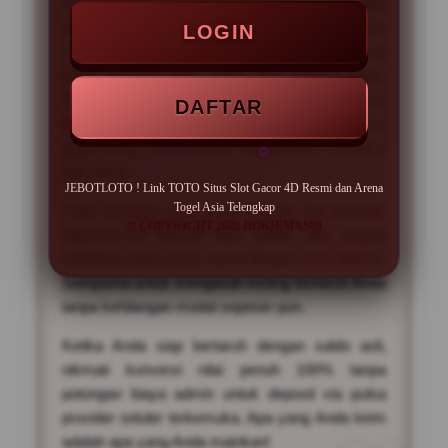
SLOT DEMO hadir sebagai solusi cerdas satu
atap untuk Anda! Kami menyediakan akses gratis
LOGIN
ke ribuan simulator mesin slot online terlengkap
untuk menguji pola, ritme, dan strategi Anda.
Tidak hanya sebagai tempat latihan, platform
DAFTAR
kami juga terintegrasi dengan gerbang taruhan
resmi yang menawarkan kemudahan transaksi
luar biasa.
JEBOTLOTO ! Link TOTO Situs Slot Gacor 4D Resmi dan Arena
Togel Asia Telengkap
Coba berbagai judul game populer dari provider
© COPYRIGHT 2026 HOKIEMAS88
internasional dengan fitur, grafik, dan tingkat
volatilitas yang persis sama dengan versi aslinya.
Sempurna untuk mengasah insting bertaruh Anda
tanpa kehilangan modal sepeser pun.
Ketika Anda siap bertaruh dengan saldo asli,
nikmati konversi nilai penuh 100% tanpa
potongan biaya admin untuk deposit via pulsa
provider seluler terkemuka. Apa yang Anda kirim
adalah apa yang Anda mainkan!