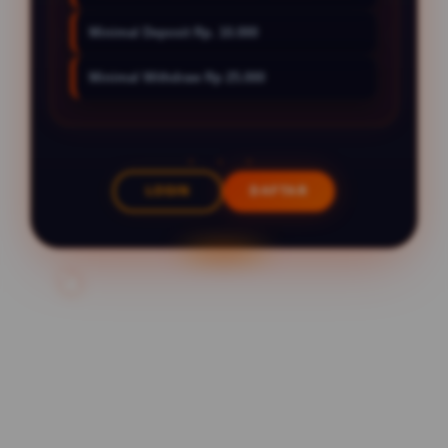
Minimal Deposit Rp. 10.000
Minimal Withdraw Rp 25.000
LOGIN
DAFTAR
Layer Popup Close
JEBOLTOTO: Link Situ
TOTO Slot Gacor Terpercaya
dan Bandar Togel Asia
Terpopuler