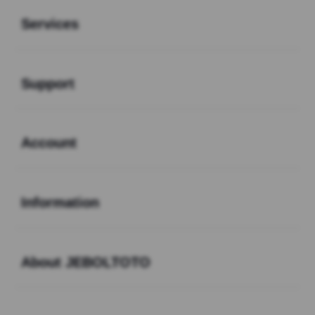
Buka
Services
Buka
Support
Buka
Account
Buka
Information
Buka
About JEBOLTOTO