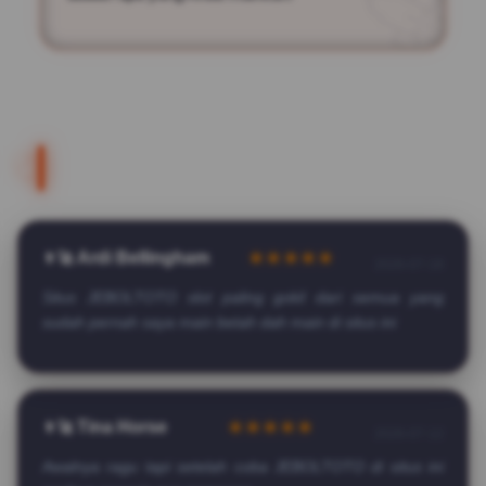
ULASAN TERBARU KOMUNITAS
JEBOLTOTO
Ardi Bellingham
★★★★★
2026-07-18
Situs JEBOLTOTO slot paling gokil dari semua yang
sudah pernah saya main betah dah main di situs ini
Tina Horse
★★★★★
2026-07-12
Awalnya ragu tapi setelah coba JEBOLTOTO di situs ini