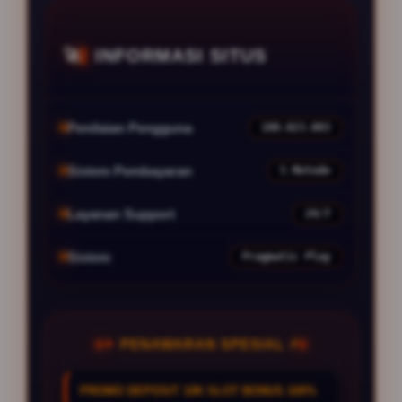
INFORMASI SITUS
Penilaian Pengguna
100.023.003
Sistem Pembayaran
5 Metode
Layanan Support
24/7
Sistem
Pragmatic Play
PENAWARAN SPESIAL
PROMO DEPOSIT 10K SLOT BONUS 100%