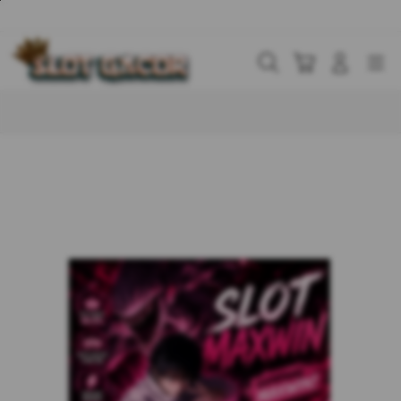
Skip
to
content
Cari
Troli
Login
Navigation
Buka Info Lebih Lanjut