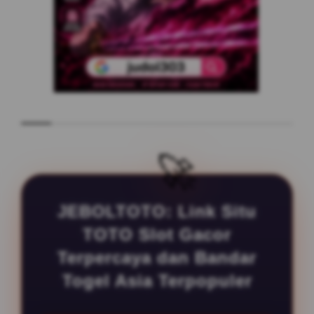
JEBOLTOTO: Link Situ
TOTO Slot Gacor
Terpercaya dan Bandar
Togel Asia Terpopuler