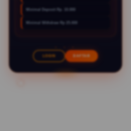
Minimal Deposit Rp. 10.000
Minimal Withdraw Rp 25.000
LOGIN
DAFTAR
Layer Popup Close
JEBOLTOTO: Link Situ
TOTO Slot Gacor Terpercaya
dan Bandar Togel Asia
Terpopuler