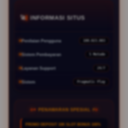
INFORMASI SITUS
Penilaian Pengguna
100.023.003
Sistem Pembayaran
5 Metode
Layanan Support
24/7
Sistem
Pragmatic Play
PENAWARAN SPESIAL
PROMO DEPOSIT 10K SLOT BONUS 100%