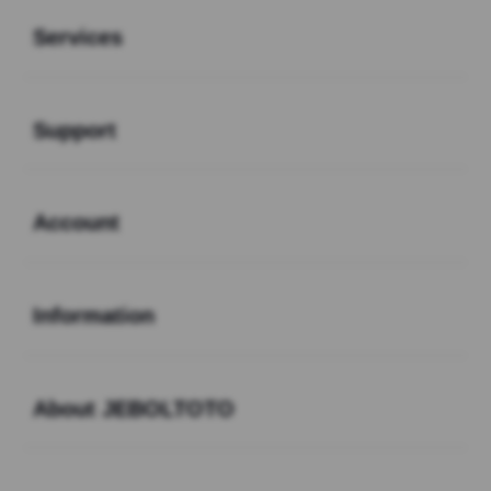
Buka
Services
Buka
Support
Buka
Account
Buka
Information
Buka
About JEBOLTOTO