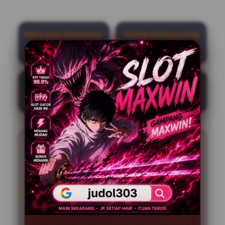
PENILAIAN PENGGUNA
SISTEM PEMBAYARAN
120.123.003
5 Metode
LAYANAN SUPPORT
SISTEM
24/7
Pragmatic Play
JEBOLTOTO
adalah bandar togel Asia terpopuler
dan link situs TOTO slot gacor terpercaya. Kami
menyediakan pasaran togel resmi terlengkap,
game slot online gampang menang, serta
transaksi aman dengan layanan online 24 jam
nonstop setiap hari!