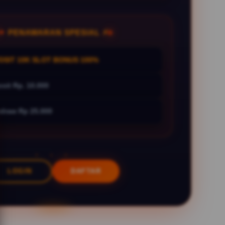
PENAWARAN SPESIAL
SIT 10K SLOT BONUS 100%
sit Rp. 10.000
hdraw Rp 25.000
LOGIN
DAFTAR