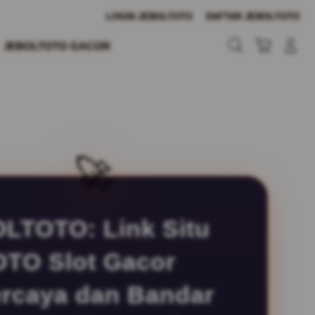
LOGIN JEBOLTOTO
DAFTAR JEBOLTOTO
Cari
Troli
Login/Sign-Up
JEBOLTOTO GACOR
Cari
LTOTO: Link Situ
OTO Slot Gacor
ercaya dan Bandar