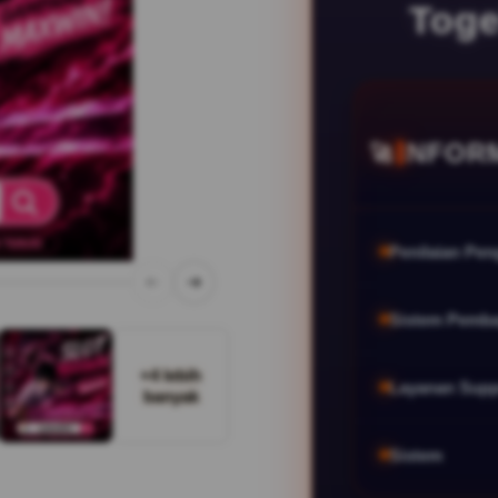
Toge
INFOR
Penilaian Pe
Sebelumnya
Berikutnya
Sistem Pemb
+4 lebih
Layanan Supp
banyak
Sistem