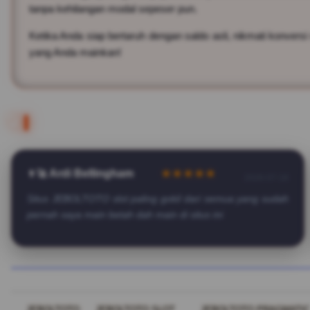
tanpa kehilangan modal sepeser pun.
Ketika Anda siap bertaruh dengan saldo asli, nikmati konvers
yang Anda mainkan!
ULASAN TERBARU KOMUNITAS 
Ardi Bellingham
★★★★★
2026-07-18
Situs JEBOLTOTO slot paling gokil dari semua yang sudah
pernah saya main betah dah main di situs ini
JEBOLTOTO
JEBOLTOTO SLOT
JEBOLTOTO PRAGMATI