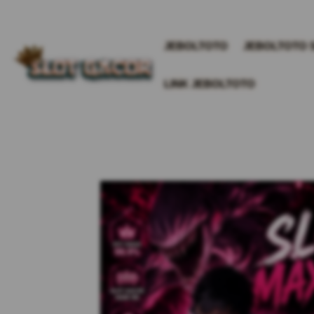
Skip
to
content
JEBOLTOTO
JEBOLTOTO 
LINK JEBOLTOTO
Buka Info Lebih Lanjut