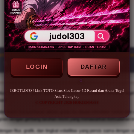
OTO Slot Gacor Terpercay
Terpopuler
ISTEM PEMBAYARAN
LAYANAN SUPPOR
5 Metode
24/7
LOGIN
DAFTAR
JEBOTLOTO ! Link TOTO Situs Slot Gacor 4D Resmi dan Arena Togel
 situs TOTO slot gacor terpercaya. Kami menyediakan pasaran toge
Asia Telengkap
ari!
© COPYRIGHT 2026 HOKIEMAS88
 Kami menyediakan akses gratis ke ribuan simulator mesin slot onl
ntegrasi dengan gerbang taruhan resmi yang menawarkan kemudahan tr
dengan fitur, grafik, dan tingkat volatilitas yang persis sama denga