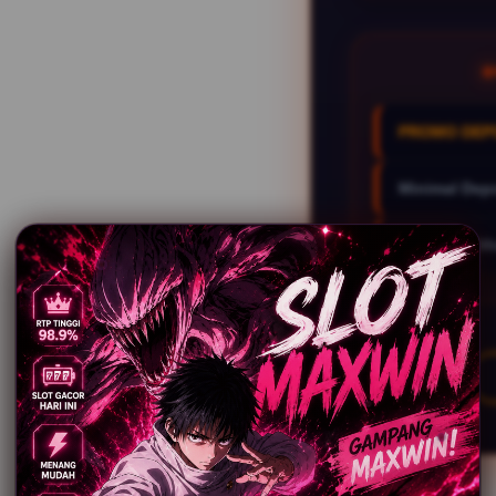
PROMO DEPO
Minimal Depo
Minimal Wit