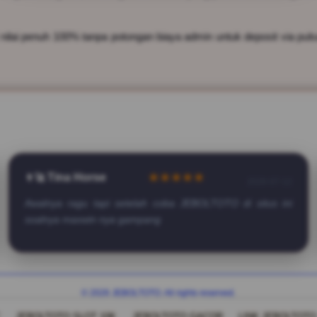
i nilai penuh 100% tanpa potongan biaya admin untuk deposit via pul
JEBOLTOTO
Tina Horse
★★★★★
2026-07-12
Awalnya ragu tapi setelah coba JEBOLTOTO di situs ini
soalnya maxwin nya gampang
© 2026 JEBOLTOTO. All rights reserved.
C
JEBOLTOTO SLOT 10K
JEBOLTOTO GACOR
LINK JEBOLTOTO