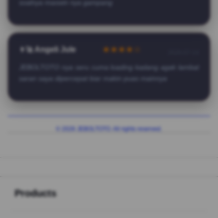
soalnya maxwin nya gampang
Angeli Jule
★★★★☆
2026-07-14
JEBOLTOTO nya seru cuma loading kadang agak lambat
saran saya dipercepat biar makin puas mainnya
© 2026 JEBOLTOTO. All rights reserved.
Buka
Footer Navigation
Products