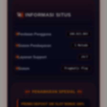
INFORMASI SITUS
Penilaian Pengguna
100.023.003
Sistem Pembayaran
5 Metode
Layanan Support
24/7
Sistem
Pragmatic Play
PENAWARAN SPESIAL
PROMO DEPOSIT 10K SLOT BONUS 100%