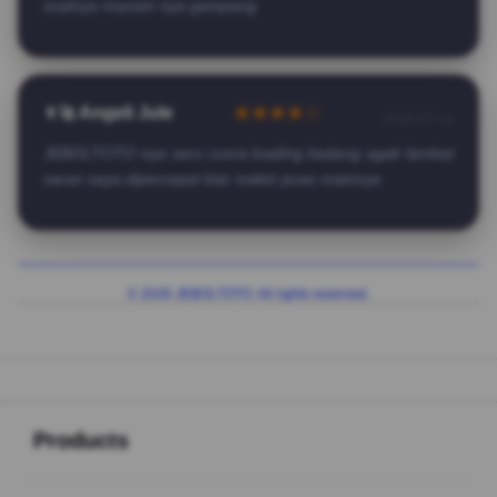
soalnya maxwin nya gampang
Angeli Jule
★★★★☆
2026-07-14
JEBOLTOTO nya seru cuma loading kadang agak lambat
saran saya dipercepat biar makin puas mainnya
© 2026 JEBOLTOTO. All rights reserved.
Buka
Footer Navigation
Products