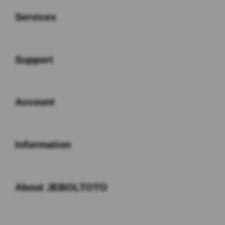
Buka
Services
Buka
Support
Buka
Account
Buka
Information
Buka
About JEBOLTOTO