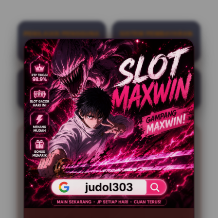
PENILAIAN PENGGUNA
SISTEM PEMBAYARAN
120.123.003
5 Metode
LAYANAN SUPPORT
SISTEM
24/7
Pragmatic Play
JEBOLTOTO
adalah bandar togel Asia terpopuler
dan link situs TOTO slot gacor terpercaya. Kami
menyediakan pasaran togel resmi terlengkap,
game slot online gampang menang, serta
transaksi aman dengan layanan online 24 jam
nonstop setiap hari!