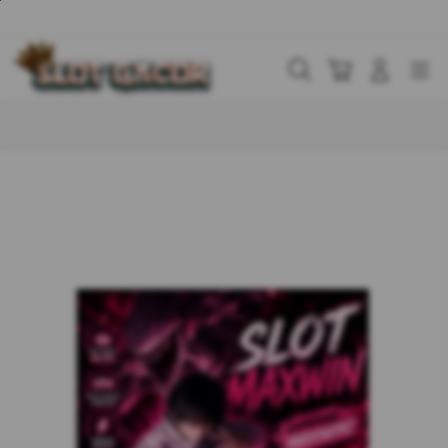
Skip
to
content
Cari
Troli
Login
Navigation
Buka Info Lebih Lanjut