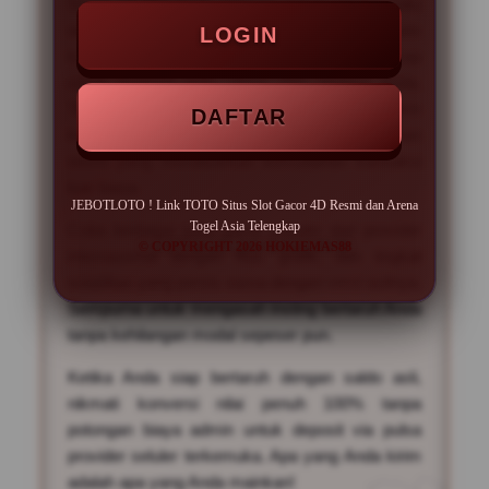
SLOT DEMO hadir sebagai solusi cerdas satu
atap untuk Anda! Kami menyediakan akses gratis
LOGIN
ke ribuan simulator mesin slot online terlengkap
untuk menguji pola, ritme, dan strategi Anda.
Tidak hanya sebagai tempat latihan, platform
DAFTAR
kami juga terintegrasi dengan gerbang taruhan
resmi yang menawarkan kemudahan transaksi
luar biasa.
JEBOTLOTO ! Link TOTO Situs Slot Gacor 4D Resmi dan Arena
Togel Asia Telengkap
Coba berbagai judul game populer dari provider
© COPYRIGHT 2026 HOKIEMAS88
internasional dengan fitur, grafik, dan tingkat
volatilitas yang persis sama dengan versi aslinya.
Sempurna untuk mengasah insting bertaruh Anda
tanpa kehilangan modal sepeser pun.
Ketika Anda siap bertaruh dengan saldo asli,
nikmati konversi nilai penuh 100% tanpa
potongan biaya admin untuk deposit via pulsa
provider seluler terkemuka. Apa yang Anda kirim
adalah apa yang Anda mainkan!