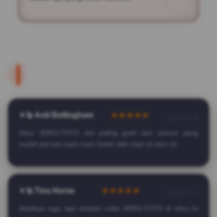
ULASAN TERBARU KOMUNITAS
JEBOLTOTO
Ardi Bellingham
★★★★★
2026-07-18
Situs JEBOLTOTO slot paling gokil dari semua yang
sudah pernah saya main betah dah main di situs ini
Tina Horse
★★★★★
2026-07-12
Awalnya ragu tapi setelah coba JEBOLTOTO di situs ini