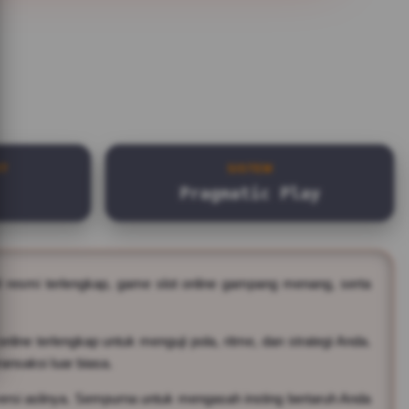
a dan Bandar Togel Asia
T
SISTEM
Pragmatic Play
l resmi terlengkap, game slot online gampang menang, serta
ine terlengkap untuk menguji pola, ritme, dan strategi Anda.
ansaksi luar biasa.
n versi aslinya. Sempurna untuk mengasah insting bertaruh Anda