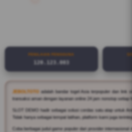
Layer Popup Close
JEBOLTOTO: Link Situ T
PENILAIAN PENGGUNA
S
120.123.003
JEBOLTOTO
adalah bandar togel Asia terpopuler dan link
transaksi aman dengan layanan online 24 jam nonstop setiap h
SLOT DEMO hadir sebagai solusi cerdas satu atap untuk Anda!
Tidak hanya sebagai tempat latihan, platform kami juga teri
Coba berbagai judul game populer dari provider internasional 