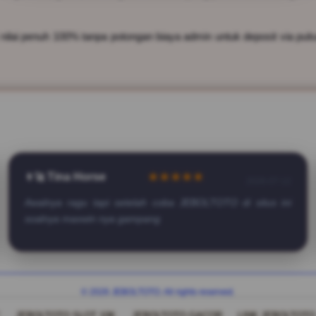
i nilai penuh 100% tanpa potongan biaya admin untuk deposit via pul
JEBOLTOTO
Tina Horse
★★★★★
2026-07-12
Awalnya ragu tapi setelah coba JEBOLTOTO di situs ini
soalnya maxwin nya gampang
© 2026 JEBOLTOTO. All rights reserved.
C
JEBOLTOTO SLOT 10K
JEBOLTOTO GACOR
LINK JEBOLTOTO