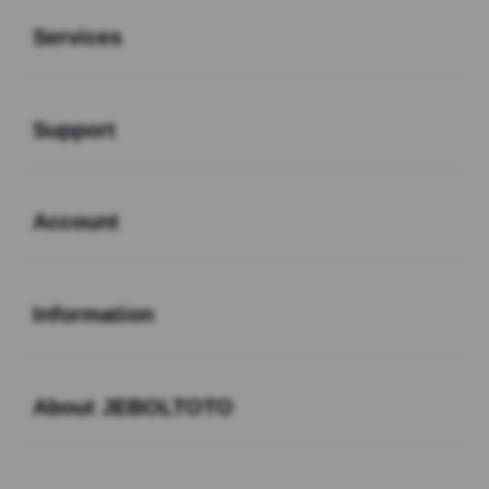
Buka
Services
Buka
Support
Buka
Account
Buka
Information
Buka
About JEBOLTOTO