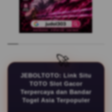
JEBOLTOTO: Link Situ
TOTO Slot Gacor
Terpercaya dan Bandar
Togel Asia Terpopuler