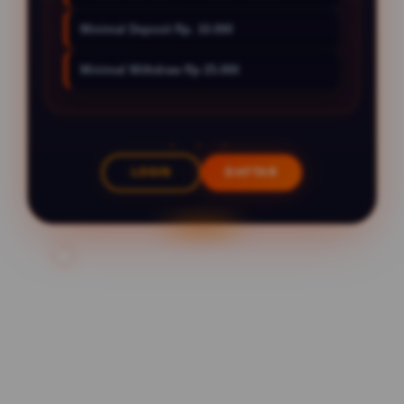
Minimal Deposit Rp. 10.000
Minimal Withdraw Rp 25.000
LOGIN
DAFTAR
Layer Popup Close
JEBOLTOTO: Link Situ
TOTO Slot Gacor Terpercaya
dan Bandar Togel Asia
Terpopuler