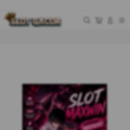
Skip
to
content
Cari
Troli
Login
Navigation
Buka Info Lebih Lanjut