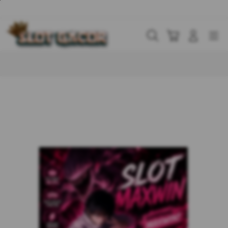
Skip
to
content
Cari
Troli
Login
Navigation
Buka Info Lebih Lanjut