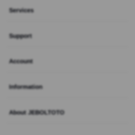
Buka
Services
Buka
Support
Buka
Account
Buka
Information
Buka
About JEBOLTOTO