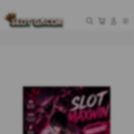
Skip
to
content
Cari
Troli
Login
Navigation
Buka Info Lebih Lanjut