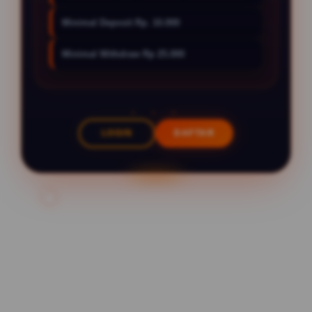
Minimal Deposit Rp. 10.000
Minimal Withdraw Rp 25.000
LOGIN
DAFTAR
Layer Popup Close
JEBOLTOTO: Link Situ
TOTO Slot Gacor Terpercaya
dan Bandar Togel Asia
Terpopuler