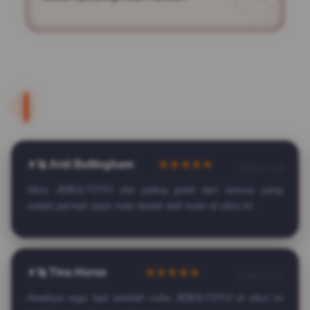
ULASAN TERBARU KOMUNITAS
JEBOLTOTO
Ardi Bellingham
★★★★★
2026-07-18
Situs JEBOLTOTO slot paling gokil dari semua yang
sudah pernah saya main betah dah main di situs ini
Tina Horse
★★★★★
2026-07-12
Awalnya ragu tapi setelah coba JEBOLTOTO di situs ini