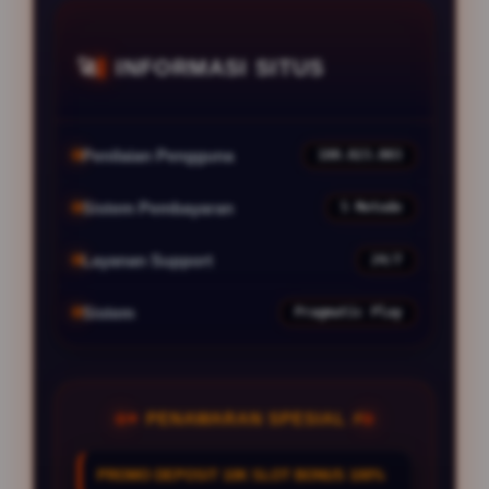
INFORMASI SITUS
Penilaian Pengguna
100.023.003
Sistem Pembayaran
5 Metode
Layanan Support
24/7
Sistem
Pragmatic Play
PENAWARAN SPESIAL
PROMO DEPOSIT 10K SLOT BONUS 100%