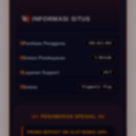
INFORMASI SITUS
Penilaian Pengguna
100.023.003
Sistem Pembayaran
5 Metode
Layanan Support
24/7
Sistem
Pragmatic Play
PENAWARAN SPESIAL
PROMO DEPOSIT 10K SLOT BONUS 100%