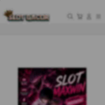
Skip
to
content
Cari
Troli
Login
Navigation
Buka Info Lebih Lanjut