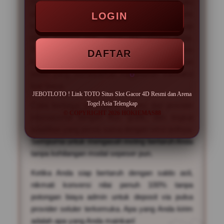
SLOT DEMO hadir sebagai solusi cerdas satu
atap untuk Anda! Kami menyediakan akses gratis
LOGIN
ke ribuan simulator mesin slot online terlengkap
untuk menguji pola, ritme, dan strategi Anda.
Tidak hanya sebagai tempat latihan, platform
DAFTAR
kami juga terintegrasi dengan gerbang taruhan
resmi yang menawarkan kemudahan transaksi
luar biasa.
JEBOTLOTO ! Link TOTO Situs Slot Gacor 4D Resmi dan Arena
Togel Asia Telengkap
Coba berbagai judul game populer dari provider
© COPYRIGHT 2026 HOKIEMAS88
internasional dengan fitur, grafik, dan tingkat
volatilitas yang persis sama dengan versi aslinya.
Sempurna untuk mengasah insting bertaruh Anda
tanpa kehilangan modal sepeser pun.
Ketika Anda siap bertaruh dengan saldo asli,
nikmati konversi nilai penuh 100% tanpa
potongan biaya admin untuk deposit via pulsa
provider seluler terkemuka. Apa yang Anda kirim
adalah apa yang Anda mainkan!