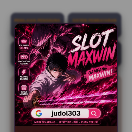
PENILAIAN PENGGUNA
SISTEM PEMBAYARAN
120.123.003
5 Metode
LAYANAN SUPPORT
SISTEM
24/7
Pragmatic Play
JEBOLTOTO
adalah bandar togel Asia terpopuler
dan link situs TOTO slot gacor terpercaya. Kami
menyediakan pasaran togel resmi terlengkap,
game slot online gampang menang, serta
transaksi aman dengan layanan online 24 jam
nonstop setiap hari!