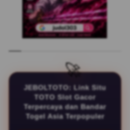
JEBOLTOTO: Link Situ
TOTO Slot Gacor
Terpercaya dan Bandar
Togel Asia Terpopuler