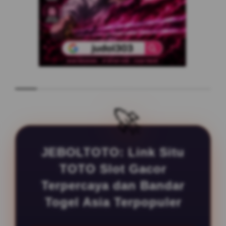
JEBOLTOTO: Link Situ
TOTO Slot Gacor
Terpercaya dan Bandar
Togel Asia Terpopuler