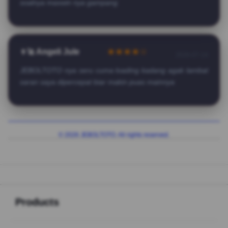
soalnya maxwin nya gampang
Angeli Jule
★★★★☆
2026-07-14
JEBOLTOTO nya seru cuma loading kadang agak lambat
saran saya dipercepat biar makin puas mainnya
© 2026 JEBOLTOTO. All rights reserved.
Buka
Footer Navigation
Products