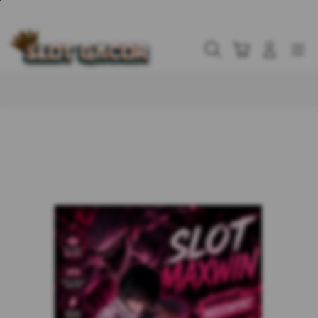
Skip
to
content
Cari
Troli
Login
Navigation
Buka Info Lebih Lanjut