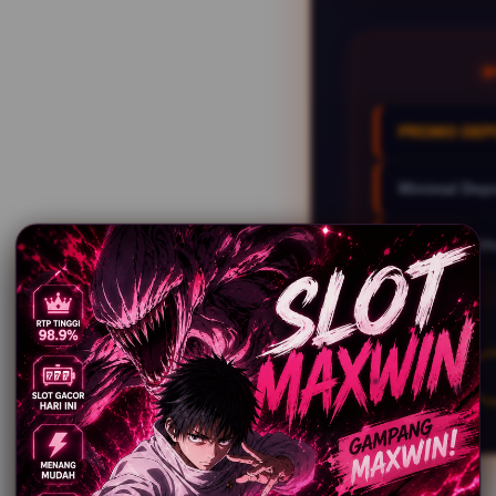
PROMO DEPO
Minimal Depo
Minimal Wit