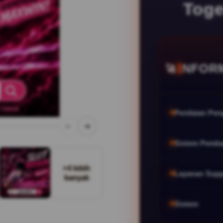
Toge
INFOR
Penilaian Pe
Sebelumnya
Berikutnya
Sistem Pemb
+4 lebih
Layanan Supp
banyak
Sistem