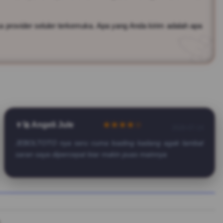
sa provider seluler terkemuka. Apa yang Anda kirim adalah apa
Angeli Jule
★★★★☆
2026-07-14
JEBOLTOTO nya seru cuma loading kadang agak lambat
saran saya dipercepat biar makin puas mainnya