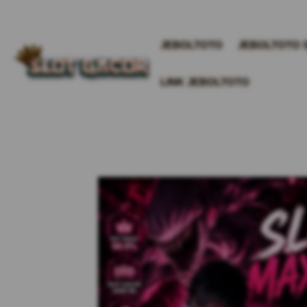
Skip
to
content
JEBOLTOTO
JEBOLTOTO 
LINK JEBOLTOTO
Buka Info Lebih Lanjut