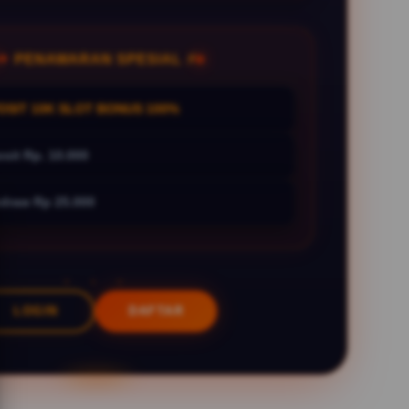
PENAWARAN SPESIAL
SIT 10K SLOT BONUS 100%
sit Rp. 10.000
hdraw Rp 25.000
LOGIN
DAFTAR