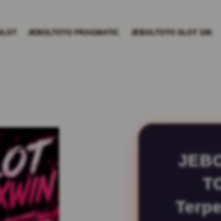
SLOT
JEBOLTOTO PRAGMATIC
JEBOLTOTO SLOT 10K
JEBO
T
Terp