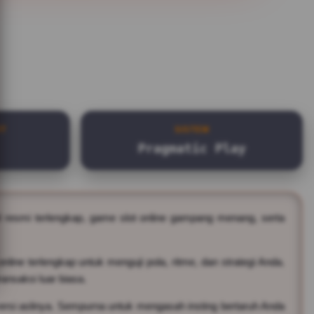
a dan Bandar Togel Asia
T
SISTEM
Pragmatic Play
l resmi terlengkap, game slot online gampang menang, serta
ine terlengkap untuk menguji pola, ritme, dan strategi Anda.
ansaksi luar biasa.
n versi aslinya. Sempurna untuk mengasah insting bertaruh Anda