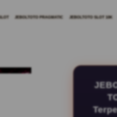
SLOT
JEBOLTOTO PRAGMATIC
JEBOLTOTO SLOT 10K
JEBO
T
Terp