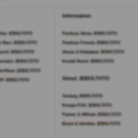
Information
mber JEBOLTOTO
Panduan Akses JEBOLTOTO
un Baru JEBOLTOTO
Panduan Pemula JEBOLTOTO
sword JEBOLTOTO
Aturan & Kebijakan JEBOLTOTO
ransaksi JEBOLTOTO
Kontak Resmi JEBOLTOTO
erifikasi JEBOLTOTO
About JEBOLTOTO
VIP JEBOLTOTO
Tentang JEBOLTOTO
Kenapa Pilih JEBOLTOTO
Partner & Affiliate JEBOLTOTO
Brand & Identitas JEBOLTOTO