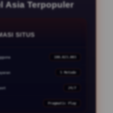
l Asia Terpopuler
MASI SITUS
ngguna
100.023.003
ayaran
5 Metode
ort
24/7
Pragmatic Play