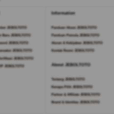
Information
mber JEBOLTOTO
Panduan Akses JEBOLTOTO
un Baru JEBOLTOTO
Panduan Pemula JEBOLTOTO
sword JEBOLTOTO
Aturan & Kebijakan JEBOLTOTO
ransaksi JEBOLTOTO
Kontak Resmi JEBOLTOTO
erifikasi JEBOLTOTO
About JEBOLTOTO
VIP JEBOLTOTO
Tentang JEBOLTOTO
Kenapa Pilih JEBOLTOTO
Partner & Affiliate JEBOLTOTO
Brand & Identitas JEBOLTOTO