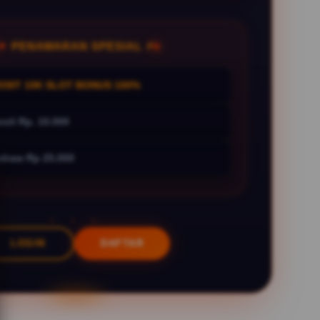
PENAWARAN SPESIAL
SIT 10K SLOT BONUS 100%
sit Rp. 10.000
hdraw Rp 25.000
LOGIN
DAFTAR