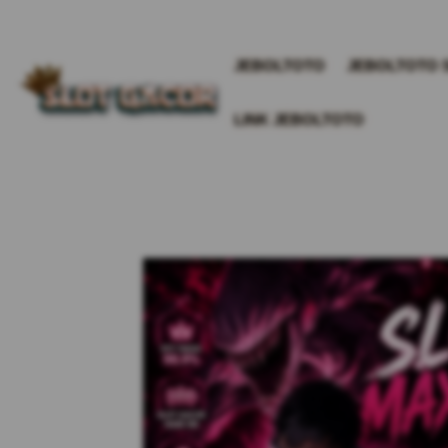
Skip
to
content
JEBOLTOTO
JEBOLTOTO 
LINK JEBOLTOTO
Buka Info Lebih Lanjut