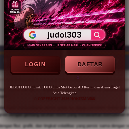
OTO Slot Gacor Terpercay
Terpopuler
ISTEM PEMBAYARAN
LAYANAN SUPPOR
5 Metode
24/7
LOGIN
DAFTAR
JEBOTLOTO ! Link TOTO Situs Slot Gacor 4D Resmi dan Arena Togel
 situs TOTO slot gacor terpercaya. Kami menyediakan pasaran toge
Asia Telengkap
ari!
© COPYRIGHT 2026 HOKIEMAS88
 Kami menyediakan akses gratis ke ribuan simulator mesin slot onl
ntegrasi dengan gerbang taruhan resmi yang menawarkan kemudahan tr
dengan fitur, grafik, dan tingkat volatilitas yang persis sama denga