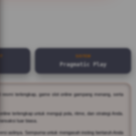
a dan Bandar Togel Asia
T
SISTEM
Pragmatic Play
l resmi terlengkap, game slot online gampang menang, serta
ine terlengkap untuk menguji pola, ritme, dan strategi Anda.
ansaksi luar biasa.
n versi aslinya. Sempurna untuk mengasah insting bertaruh Anda