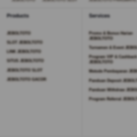
Footer Navigation
Products
Services
JEBOLTOTO
Promo & Bonus Harian
JEBOLTOTO
SLOT JEBOLTOTO
Turnamen & Event JEB
LINK JEBOLTOTO
Program VIP & Cashbac
SITUS JEBOLTOTO
JEBOLTOTO
JEBOLTOTO SLOT
Metode Pembayaran JE
JEBOLTOTO GACOR
Panduan Deposit JEBO
Panduan Withdraw JEB
Program Referral JEBO