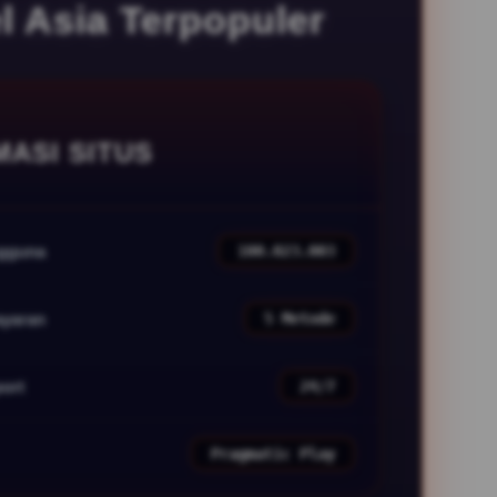
l Asia Terpopuler
MASI SITUS
ngguna
100.023.003
ayaran
5 Metode
ort
24/7
Pragmatic Play