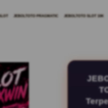
SLOT
JEBOLTOTO PRAGMATIC
JEBOLTOTO SLOT 10K
JEBO
T
Terp