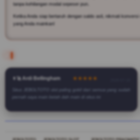
tanpa kehilangan modal sepeser pun.
Ketika Anda siap bertaruh dengan saldo asli, nikmati konvers
yang Anda mainkan!
ULASAN TERBARU KOMUNITAS 
Ardi Bellingham
★★★★★
2026-07-18
Situs JEBOLTOTO slot paling gokil dari semua yang sudah
pernah saya main betah dah main di situs ini
JEBOLTOTO
JEBOLTOTO SLOT
JEBOLTOTO PRAGMATI