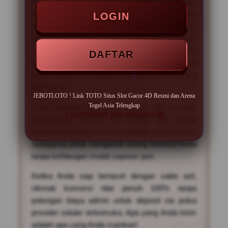
SLOT DEMO hadir sebagai solusi cerdas satu
atap untuk Anda! Kami menyediakan akses gratis
LOGIN
ke ribuan simulator mesin slot online terlengkap
untuk menguji pola, ritme, dan strategi Anda.
Tidak hanya sebagai tempat latihan, platform
DAFTAR
kami juga terintegrasi dengan gerbang taruhan
resmi yang menawarkan kemudahan transaksi
luar biasa.
JEBOTLOTO ! Link TOTO Situs Slot Gacor 4D Resmi dan Arena
Togel Asia Telengkap
Coba berbagai judul game populer dari provider
© COPYRIGHT 2026 HOKIEMAS88
internasional dengan fitur, grafik, dan tingkat
volatilitas yang persis sama dengan versi aslinya.
Sempurna untuk mengasah insting bertaruh Anda
tanpa kehilangan modal sepeser pun.
Ketika Anda siap bertaruh dengan saldo asli,
nikmati konversi nilai penuh 100% tanpa
potongan biaya admin untuk deposit via pulsa
provider seluler terkemuka. Apa yang Anda kirim
adalah apa yang Anda mainkan!