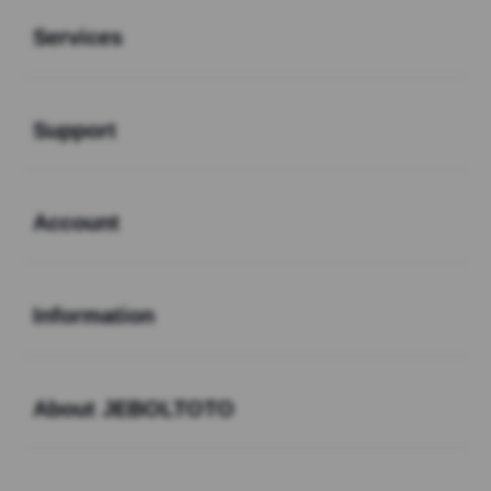
Buka
Services
Buka
Support
Buka
Account
Buka
Information
Buka
About JEBOLTOTO