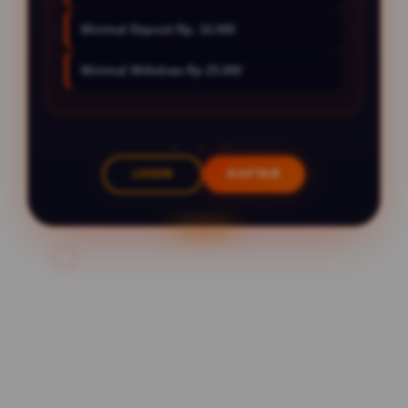
Minimal Deposit Rp. 10.000
Minimal Withdraw Rp 25.000
LOGIN
DAFTAR
Layer Popup Close
JEBOLTOTO: Link Situ
TOTO Slot Gacor Terpercaya
dan Bandar Togel Asia
Terpopuler