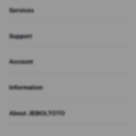
Buka
Services
Buka
Support
Buka
Account
Buka
Information
Buka
About JEBOLTOTO