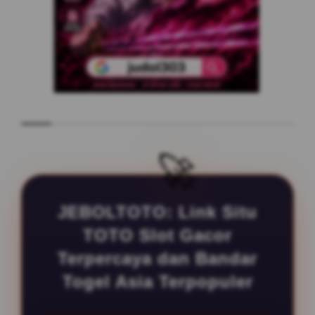
JEBOLTOTO: Link Situ
TOTO Slot Gacor
Terpercaya dan Bandar
Togel Asia Terpopuler