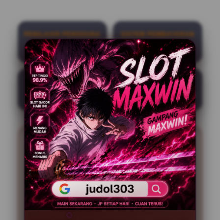
PENILAIAN PENGGUNA
SISTEM PEMBAYARAN
120.123.003
5 Metode
LAYANAN SUPPORT
SISTEM
24/7
Pragmatic Play
JEBOLTOTO
adalah bandar togel Asia terpopuler
dan link situs TOTO slot gacor terpercaya. Kami
menyediakan pasaran togel resmi terlengkap,
game slot online gampang menang, serta
transaksi aman dengan layanan online 24 jam
nonstop setiap hari!