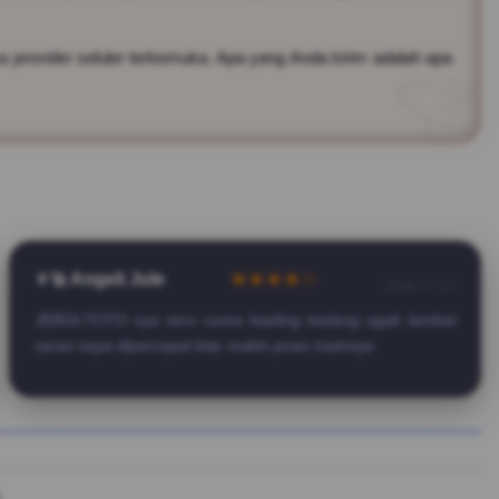
sa provider seluler terkemuka. Apa yang Anda kirim adalah apa
Angeli Jule
★★★★☆
2026-07-14
JEBOLTOTO nya seru cuma loading kadang agak lambat
saran saya dipercepat biar makin puas mainnya