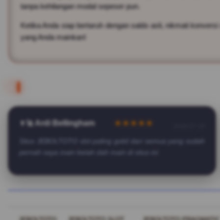
tanpa kehilangan modal sepeser pun.
Ketika Anda siap bertaruh dengan saldo asli, nikmati konvers
yang Anda mainkan!
ULASAN TERBARU KOMUNITAS 
Ardi Bellingham
★★★★★
2026-07-18
Situs JEBOLTOTO slot paling gokil dari semua yang sudah
pernah saya main betah dah main di situs ini
JEBOLTOTO
JEBOLTOTO SLOT
JEBOLTOTO PRAGMATI