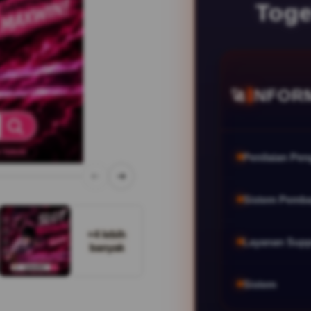
Toge
INFOR
Penilaian Pe
Sebelumnya
Berikutnya
Sistem Pemb
+4 lebih
Layanan Supp
banyak
Sistem