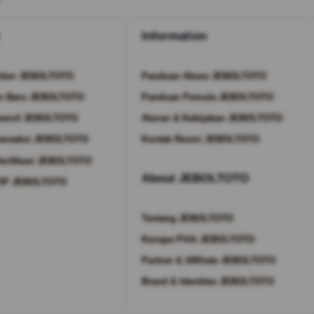
Information
mber JEBOLTOTO
Panduan Akses JEBOLTOTO
un Baru JEBOLTOTO
Panduan Pemula JEBOLTOTO
sword JEBOLTOTO
Aturan & Kebijakan JEBOLTOTO
ransaksi JEBOLTOTO
Kontak Resmi JEBOLTOTO
erifikasi JEBOLTOTO
About JEBOLTOTO
VIP JEBOLTOTO
Tentang JEBOLTOTO
Kenapa Pilih JEBOLTOTO
Partner & Affiliate JEBOLTOTO
Brand & Identitas JEBOLTOTO