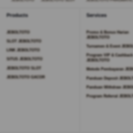
Footer Navigation
Products
Services
JEBOLTOTO
Promo & Bonus Harian
JEBOLTOTO
SLOT JEBOLTOTO
Turnamen & Event JEB
LINK JEBOLTOTO
Program VIP & Cashbac
SITUS JEBOLTOTO
JEBOLTOTO
JEBOLTOTO SLOT
Metode Pembayaran JE
JEBOLTOTO GACOR
Panduan Deposit JEBO
Panduan Withdraw JEB
Program Referral JEBO