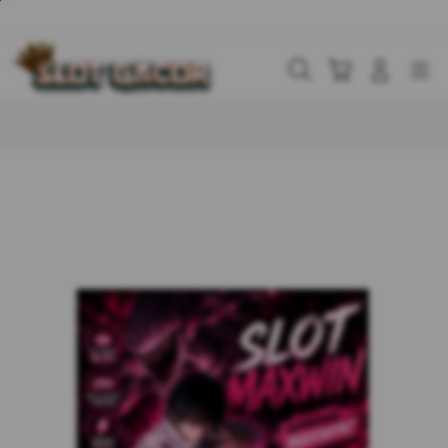
Skip
to
content
Cari
Troli
Login
Navigation
Buka Info Lebih Lanjut