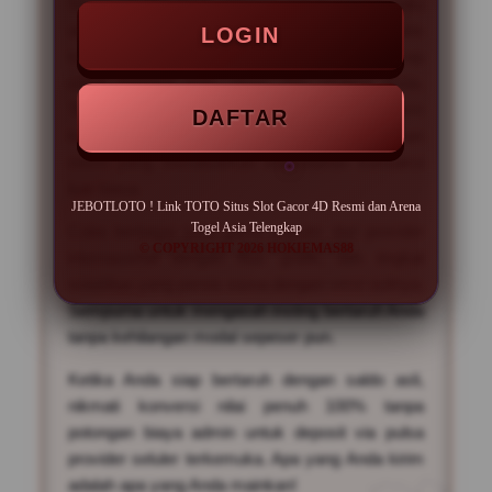
SLOT DEMO hadir sebagai solusi cerdas satu
atap untuk Anda! Kami menyediakan akses gratis
LOGIN
ke ribuan simulator mesin slot online terlengkap
untuk menguji pola, ritme, dan strategi Anda.
Tidak hanya sebagai tempat latihan, platform
DAFTAR
kami juga terintegrasi dengan gerbang taruhan
resmi yang menawarkan kemudahan transaksi
luar biasa.
JEBOTLOTO ! Link TOTO Situs Slot Gacor 4D Resmi dan Arena
Togel Asia Telengkap
Coba berbagai judul game populer dari provider
© COPYRIGHT 2026 HOKIEMAS88
internasional dengan fitur, grafik, dan tingkat
volatilitas yang persis sama dengan versi aslinya.
Sempurna untuk mengasah insting bertaruh Anda
tanpa kehilangan modal sepeser pun.
Ketika Anda siap bertaruh dengan saldo asli,
nikmati konversi nilai penuh 100% tanpa
potongan biaya admin untuk deposit via pulsa
provider seluler terkemuka. Apa yang Anda kirim
adalah apa yang Anda mainkan!