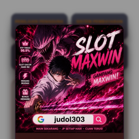
PENILAIAN PENGGUNA
SISTEM PEMBAYARAN
120.123.003
5 Metode
LAYANAN SUPPORT
SISTEM
24/7
Pragmatic Play
JEBOLTOTO
adalah bandar togel Asia terpopuler
dan link situs TOTO slot gacor terpercaya. Kami
menyediakan pasaran togel resmi terlengkap,
game slot online gampang menang, serta
transaksi aman dengan layanan online 24 jam
nonstop setiap hari!