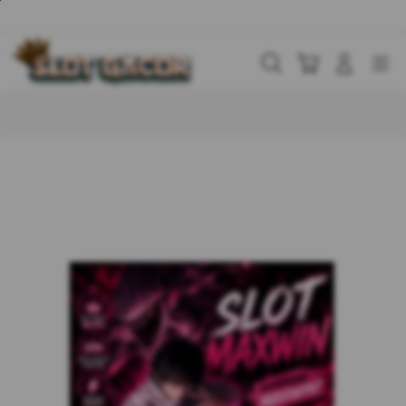
Skip
to
content
Cari
Troli
Login
Navigation
Buka Info Lebih Lanjut