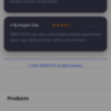
soalnya maxwin nya gampang
Angeli Jule
★★★★☆
2026-07-14
JEBOLTOTO nya seru cuma loading kadang agak lambat
saran saya dipercepat biar makin puas mainnya
© 2026 JEBOLTOTO. All rights reserved.
Buka
Footer Navigation
Products