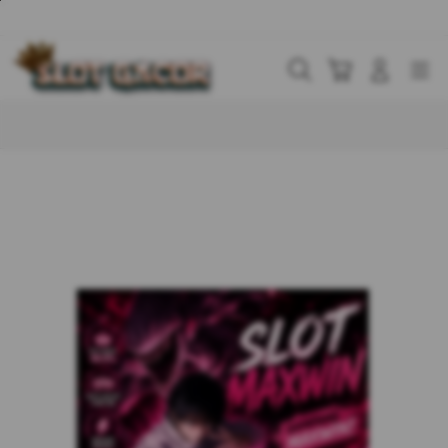
Skip
to
content
Cari
Troli
Login
Navigation
Buka Info Lebih Lanjut