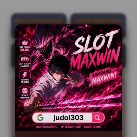
PENILAIAN PENGGUNA
SISTEM PEMBAYARAN
120.123.003
5 Metode
LAYANAN SUPPORT
SISTEM
24/7
Pragmatic Play
JEBOLTOTO
adalah bandar togel Asia terpopuler
dan link situs TOTO slot gacor terpercaya. Kami
menyediakan pasaran togel resmi terlengkap,
game slot online gampang menang, serta
transaksi aman dengan layanan online 24 jam
nonstop setiap hari!