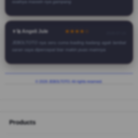
soalnya maxwin nya gampang
Angeli Jule
★★★★☆
2026-07-14
JEBOLTOTO nya seru cuma loading kadang agak lambat
saran saya dipercepat biar makin puas mainnya
© 2026 JEBOLTOTO. All rights reserved.
Buka
Footer Navigation
Products