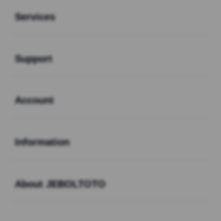
Buka
Services
Buka
Support
Buka
Account
Buka
Information
Buka
About JEBOLTOTO