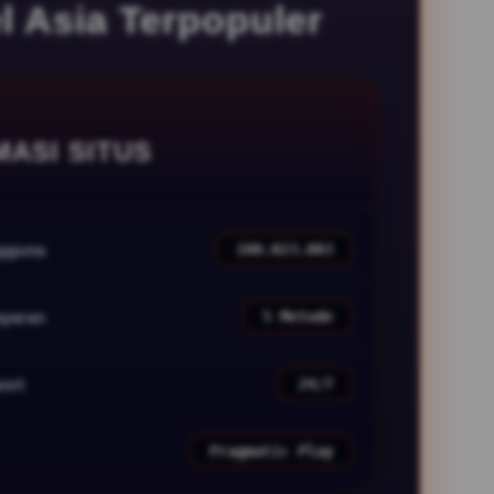
l Asia Terpopuler
MASI SITUS
ngguna
100.023.003
ayaran
5 Metode
ort
24/7
Pragmatic Play