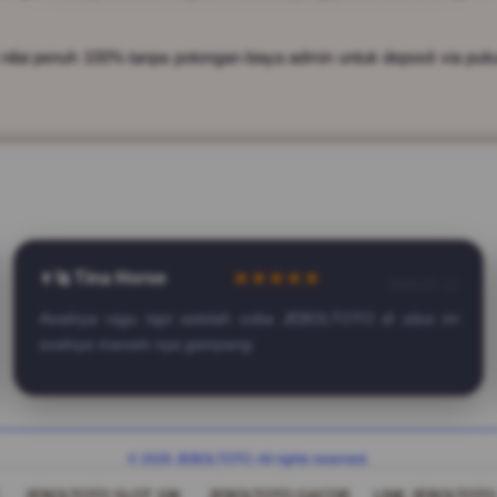
i nilai penuh 100% tanpa potongan biaya admin untuk deposit via pul
JEBOLTOTO
Tina Horse
★★★★★
2026-07-12
Awalnya ragu tapi setelah coba JEBOLTOTO di situs ini
soalnya maxwin nya gampang
© 2026 JEBOLTOTO. All rights reserved.
C
JEBOLTOTO SLOT 10K
JEBOLTOTO GACOR
LINK JEBOLTOTO