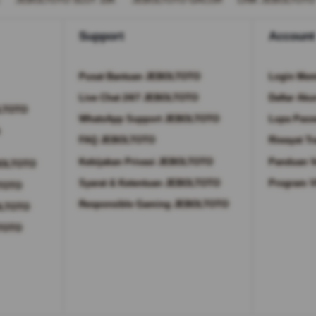
Support
Account
Pusat Bantuan JEBOLTOTO
Login Me
Live Chat 24/7 JEBOLTOTO
Daftar Ak
OLTOTO
WhatsApp Support JEBOLTOTO
Lupa Pas
k
FAQ JEBOLTOTO
Riwayat T
Kebijakan Privasi JEBOLTOTO
Panduan V
BOLTOTO
Syarat & Ketentuan JEBOLTOTO
Program 
LTOTO
Responsible Gaming JEBOLTOTO
OLTOTO
LTOTO