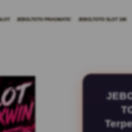
SLOT
JEBOLTOTO PRAGMATIC
JEBOLTOTO SLOT 10K
JEBO
T
Terp