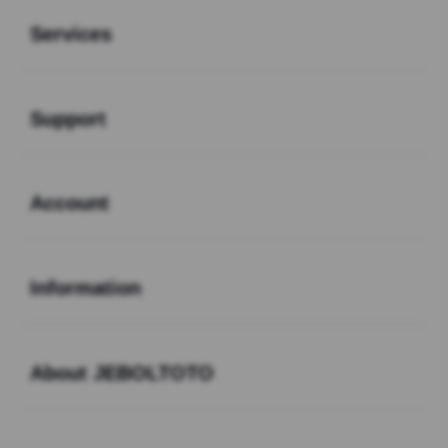
Buka
Services
Buka
Support
Buka
Account
Buka
Information
Buka
About JEBOLTOTO