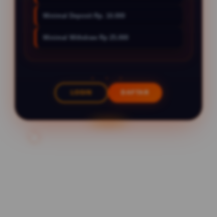
Minimal Deposit Rp. 10.000
Minimal Withdraw Rp 25.000
LOGIN
DAFTAR
Layer Popup Close
JEBOLTOTO: Link Situ
TOTO Slot Gacor Terpercaya
dan Bandar Togel Asia
Terpopuler