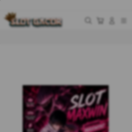
Skip
to
content
Cari
Troli
Login
Navigation
Buka Info Lebih Lanjut