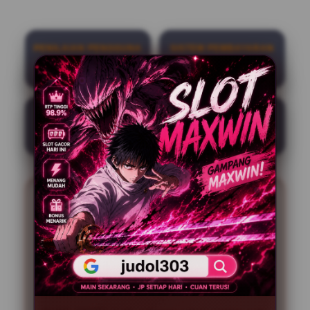
PENILAIAN PENGGUNA
SISTEM PEMBAYARAN
120.123.003
5 Metode
LAYANAN SUPPORT
SISTEM
24/7
Pragmatic Play
JEBOLTOTO
adalah bandar togel Asia terpopuler
dan link situs TOTO slot gacor terpercaya. Kami
menyediakan pasaran togel resmi terlengkap,
game slot online gampang menang, serta
transaksi aman dengan layanan online 24 jam
nonstop setiap hari!