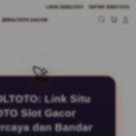
LOGIN JEBOLTOTO
DAFTAR JEBOLTOTO
Cari
Troli
Login/Sign-Up
JEBOLTOTO GACOR
Cari
LTOTO: Link Situ
OTO Slot Gacor
ercaya dan Bandar