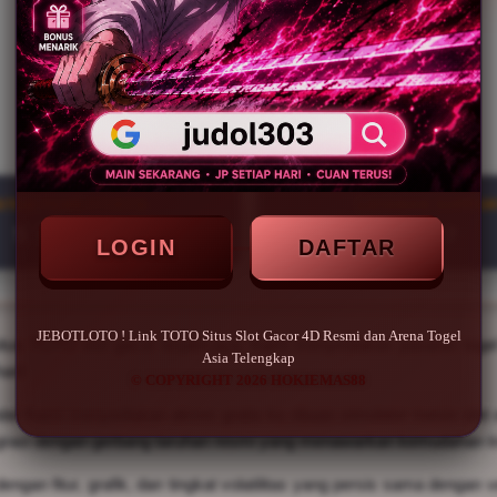
OTO Slot Gacor Terpercay
Terpopuler
ISTEM PEMBAYARAN
LAYANAN SUPPOR
5 Metode
24/7
LOGIN
DAFTAR
JEBOTLOTO ! Link TOTO Situs Slot Gacor 4D Resmi dan Arena Togel
 situs TOTO slot gacor terpercaya. Kami menyediakan pasaran toge
Asia Telengkap
ari!
© COPYRIGHT 2026 HOKIEMAS88
 Kami menyediakan akses gratis ke ribuan simulator mesin slot onl
ntegrasi dengan gerbang taruhan resmi yang menawarkan kemudahan tr
dengan fitur, grafik, dan tingkat volatilitas yang persis sama denga