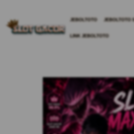
Skip
to
content
JEBOLTOTO
JEBOLTOTO 
LINK JEBOLTOTO
Buka Info Lebih Lanjut