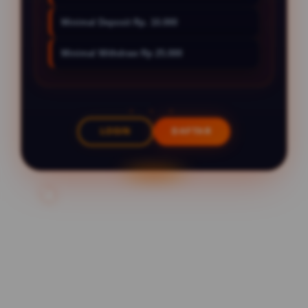
Minimal Deposit Rp. 10.000
Minimal Withdraw Rp 25.000
LOGIN
DAFTAR
Layer Popup Close
JEBOLTOTO: Link Situ
TOTO Slot Gacor Terpercaya
dan Bandar Togel Asia
Terpopuler