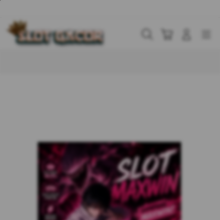
Skip
to
content
Cari
Troli
Login
Navigation
Buka Info Lebih Lanjut