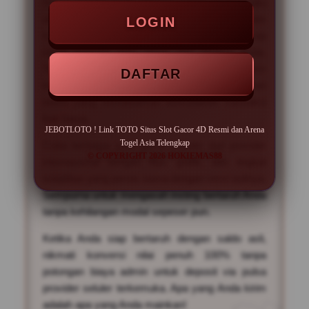
SLOT DEMO hadir sebagai solusi cerdas satu
atap untuk Anda! Kami menyediakan akses gratis
LOGIN
ke ribuan simulator mesin slot online terlengkap
untuk menguji pola, ritme, dan strategi Anda.
Tidak hanya sebagai tempat latihan, platform
DAFTAR
kami juga terintegrasi dengan gerbang taruhan
resmi yang menawarkan kemudahan transaksi
luar biasa.
JEBOTLOTO ! Link TOTO Situs Slot Gacor 4D Resmi dan Arena
Togel Asia Telengkap
Coba berbagai judul game populer dari provider
© COPYRIGHT 2026 HOKIEMAS88
internasional dengan fitur, grafik, dan tingkat
volatilitas yang persis sama dengan versi aslinya.
Sempurna untuk mengasah insting bertaruh Anda
tanpa kehilangan modal sepeser pun.
Ketika Anda siap bertaruh dengan saldo asli,
nikmati konversi nilai penuh 100% tanpa
potongan biaya admin untuk deposit via pulsa
provider seluler terkemuka. Apa yang Anda kirim
adalah apa yang Anda mainkan!