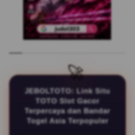
JEBOLTOTO: Link Situ
TOTO Slot Gacor
Terpercaya dan Bandar
Togel Asia Terpopuler