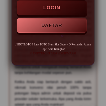
SLOT DEMO hadir sebagai solusi cerdas satu
atap untuk Anda! Kami menyediakan akses gratis
LOGIN
ke ribuan simulator mesin slot online terlengkap
untuk menguji pola, ritme, dan strategi Anda.
Tidak hanya sebagai tempat latihan, platform
DAFTAR
kami juga terintegrasi dengan gerbang taruhan
resmi yang menawarkan kemudahan transaksi
luar biasa.
JEBOTLOTO ! Link TOTO Situs Slot Gacor 4D Resmi dan Arena
Togel Asia Telengkap
Coba berbagai judul game populer dari provider
© COPYRIGHT 2026 HOKIEMAS88
internasional dengan fitur, grafik, dan tingkat
volatilitas yang persis sama dengan versi aslinya.
Sempurna untuk mengasah insting bertaruh Anda
tanpa kehilangan modal sepeser pun.
Ketika Anda siap bertaruh dengan saldo asli,
nikmati konversi nilai penuh 100% tanpa
potongan biaya admin untuk deposit via pulsa
provider seluler terkemuka. Apa yang Anda kirim
adalah apa yang Anda mainkan!