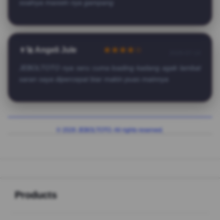
soalnya maxwin nya gampang
Angeli Jule
★★★★☆
2026-07-14
JEBOLTOTO nya seru cuma loading kadang agak lambat
saran saya dipercepat biar makin puas mainnya
© 2026 JEBOLTOTO. All rights reserved.
Buka
Footer Navigation
Products