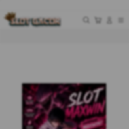
Skip
to
content
Cari
Troli
Login
Navigation
Buka Info Lebih Lanjut