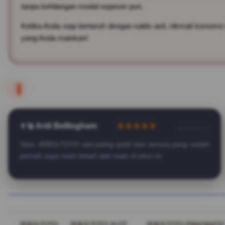
tanpa kehilangan modal sepeser pun.
Ketika Anda siap bertaruh dengan saldo asli, nikmati konvers
yang Anda mainkan!
ULASAN TERBARU KOMUNITAS 
Ardi Bellingham
★★★★★
2026-07-18
Situs JEBOLTOTO slot paling gokil dari semua yang sudah
pernah saya main betah dah main di situs ini
JEBOLTOTO
JEBOLTOTO SLOT
JEBOLTOTO PRAGMATI