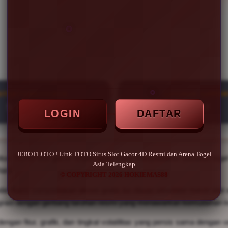
OTO Slot Gacor Terpercay
Terpopuler
ISTEM PEMBAYARAN
LAYANAN SUPPOR
5 Metode
24/7
LOGIN
DAFTAR
JEBOTLOTO ! Link TOTO Situs Slot Gacor 4D Resmi dan Arena Togel
 situs TOTO slot gacor terpercaya. Kami menyediakan pasaran toge
Asia Telengkap
ari!
© COPYRIGHT 2026 HOKIEMAS88
 Kami menyediakan akses gratis ke ribuan simulator mesin slot onl
ntegrasi dengan gerbang taruhan resmi yang menawarkan kemudahan tr
dengan fitur, grafik, dan tingkat volatilitas yang persis sama denga