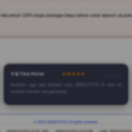
i nilai penuh 100% tanpa potongan biaya admin untuk deposit via pul
JEBOLTOTO
Tina Horse
★★★★★
2026-07-12
Awalnya ragu tapi setelah coba JEBOLTOTO di situs ini
soalnya maxwin nya gampang
© 2026 JEBOLTOTO. All rights reserved.
C
JEBOLTOTO SLOT 10K
JEBOLTOTO GACOR
LINK JEBOLTOTO