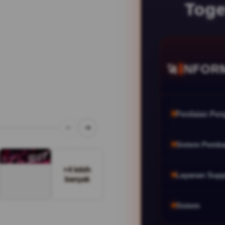
Toge
INFOR
Penilaian Pe
Sebelumnya
Berikutnya
Sistem Pemb
+4 lebih
Layanan Supp
banyak
Sistem