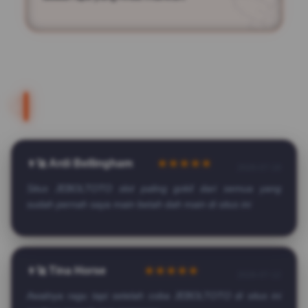
ULASAN TERBARU KOMUNITAS
JEBOLTOTO
Ardi Bellingham
★★★★★
2026-07-18
Situs JEBOLTOTO slot paling gokil dari semua yang
sudah pernah saya main betah dah main di situs ini
Tina Horse
★★★★★
2026-07-12
Awalnya ragu tapi setelah coba JEBOLTOTO di situs ini