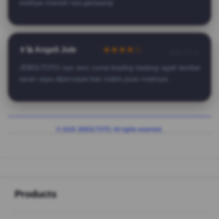
soalnya maxwin nya gampang
Angeli Jule
★★★★☆
2026-07-14
JEBOLTOTO nya seru cuma loading kadang agak lambat
saran saya dipercepat biar makin puas mainnya
© 2026 JEBOLTOTO. All rights reserved.
Buka
Footer Navigation
Products