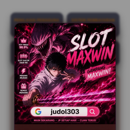
PENILAIAN PENGGUNA
SISTEM PEMBAYARAN
120.123.003
5 Metode
LAYANAN SUPPORT
SISTEM
24/7
Pragmatic Play
JEBOLTOTO
adalah bandar togel Asia terpopuler
dan link situs TOTO slot gacor terpercaya. Kami
menyediakan pasaran togel resmi terlengkap,
game slot online gampang menang, serta
transaksi aman dengan layanan online 24 jam
nonstop setiap hari!