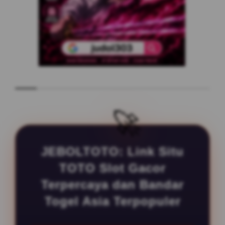
JEBOLTOTO: Link Situ
TOTO Slot Gacor
Terpercaya dan Bandar
Togel Asia Terpopuler