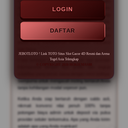
SLOT DEMO hadir sebagai solusi cerdas satu
atap untuk Anda! Kami menyediakan akses gratis
LOGIN
ke ribuan simulator mesin slot online terlengkap
untuk menguji pola, ritme, dan strategi Anda.
Tidak hanya sebagai tempat latihan, platform
DAFTAR
kami juga terintegrasi dengan gerbang taruhan
resmi yang menawarkan kemudahan transaksi
luar biasa.
JEBOTLOTO ! Link TOTO Situs Slot Gacor 4D Resmi dan Arena
Togel Asia Telengkap
Coba berbagai judul game populer dari provider
© COPYRIGHT 2026 HOKIEMAS88
internasional dengan fitur, grafik, dan tingkat
volatilitas yang persis sama dengan versi aslinya.
Sempurna untuk mengasah insting bertaruh Anda
tanpa kehilangan modal sepeser pun.
Ketika Anda siap bertaruh dengan saldo asli,
nikmati konversi nilai penuh 100% tanpa
potongan biaya admin untuk deposit via pulsa
provider seluler terkemuka. Apa yang Anda kirim
adalah apa yang Anda mainkan!