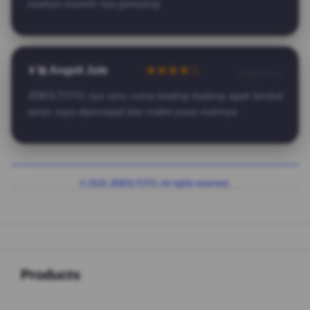
soalnya maxwin nya gampang
Angeli Jule
★★★★☆
2026-07-14
JEBOLTOTO nya seru cuma loading kadang agak lambat
saran saya dipercepat biar makin puas mainnya
© 2026 JEBOLTOTO. All rights reserved.
Buka
Footer Navigation
Products