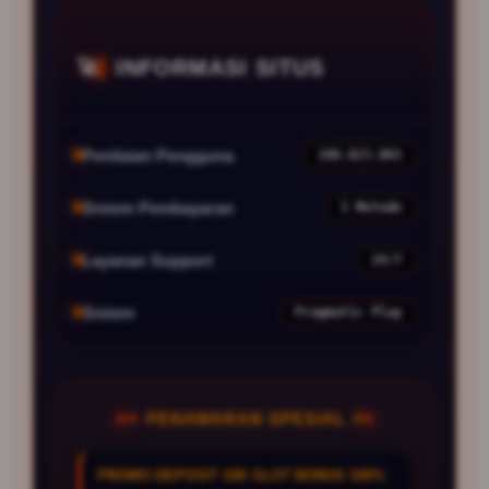
INFORMASI SITUS
Penilaian Pengguna
100.023.003
Sistem Pembayaran
5 Metode
Layanan Support
24/7
Sistem
Pragmatic Play
PENAWARAN SPESIAL
PROMO DEPOSIT 10K SLOT BONUS 100%