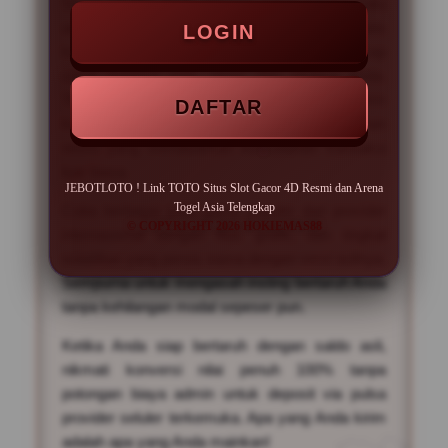
SLOT DEMO hadir sebagai solusi cerdas satu
atap untuk Anda! Kami menyediakan akses gratis
LOGIN
ke ribuan simulator mesin slot online terlengkap
untuk menguji pola, ritme, dan strategi Anda.
Tidak hanya sebagai tempat latihan, platform
DAFTAR
kami juga terintegrasi dengan gerbang taruhan
resmi yang menawarkan kemudahan transaksi
luar biasa.
JEBOTLOTO ! Link TOTO Situs Slot Gacor 4D Resmi dan Arena
Togel Asia Telengkap
Coba berbagai judul game populer dari provider
© COPYRIGHT 2026 HOKIEMAS88
internasional dengan fitur, grafik, dan tingkat
volatilitas yang persis sama dengan versi aslinya.
Sempurna untuk mengasah insting bertaruh Anda
tanpa kehilangan modal sepeser pun.
Ketika Anda siap bertaruh dengan saldo asli,
nikmati konversi nilai penuh 100% tanpa
potongan biaya admin untuk deposit via pulsa
provider seluler terkemuka. Apa yang Anda kirim
adalah apa yang Anda mainkan!