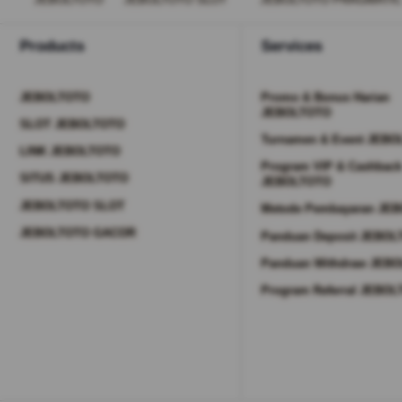
Footer Navigation
Products
Services
JEBOLTOTO
Promo & Bonus Harian
JEBOLTOTO
SLOT JEBOLTOTO
Turnamen & Event JEB
LINK JEBOLTOTO
Program VIP & Cashbac
SITUS JEBOLTOTO
JEBOLTOTO
JEBOLTOTO SLOT
Metode Pembayaran JE
JEBOLTOTO GACOR
Panduan Deposit JEBO
Panduan Withdraw JEB
Program Referral JEBO