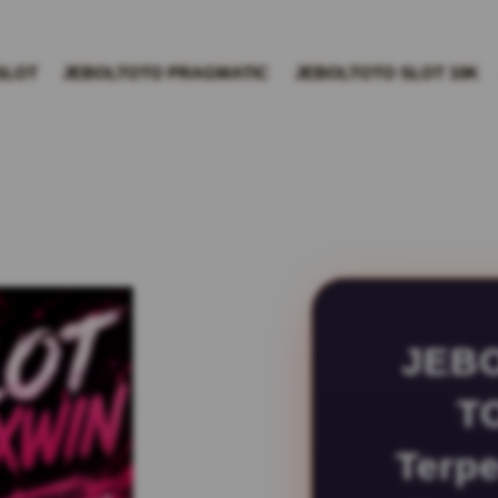
SLOT
JEBOLTOTO PRAGMATIC
JEBOLTOTO SLOT 10K
JEBO
T
Terp