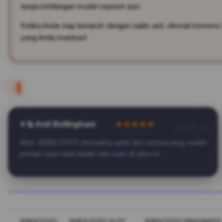
tanpa kehilangan modal sepeser pun.
Ketika Anda siap bertaruh dengan saldo asli, nikmati konvers
yang Anda mainkan!
ULASAN TERBARU KOMUNITAS 
Ardi Bellingham
★★★★★
2026-07-18
Situs JEBOLTOTO slot paling gokil dari semua yang sudah
pernah saya main betah dah main di situs ini
JEBOLTOTO
JEBOLTOTO SLOT
JEBOLTOTO PRAGMATI