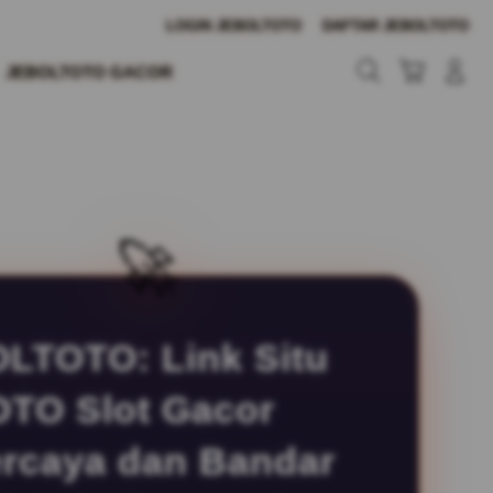
LOGIN JEBOLTOTO
DAFTAR JEBOLTOTO
Cari
Troli
Login/Sign-Up
JEBOLTOTO GACOR
Cari
LTOTO: Link Situ
OTO Slot Gacor
ercaya dan Bandar