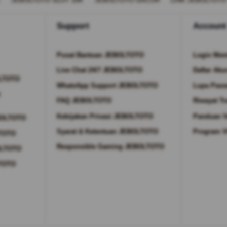
Support
Account
Pusat Bantuan JEBOLTOTO
Login Me
Live Chat 24/7 JEBOLTOTO
Daftar Ak
OLTOTO
WhatsApp Support JEBOLTOTO
Lupa Pas
k
FAQ JEBOLTOTO
Riwayat T
Kebijakan Privasi JEBOLTOTO
Panduan V
BOLTOTO
Syarat & Ketentuan JEBOLTOTO
Program 
LTOTO
Responsible Gaming JEBOLTOTO
OLTOTO
LTOTO