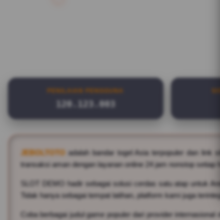
Layer Popup Close
JEBOLTOTO: Link Situ T
PENILAIAN PENGGUNA
S
120.123.003
JEBOLTOTO
adalah bandar togel Asia terpopuler dan link
transaksi aman dengan layanan online 24 jam nonstop setiap h
SLOT DEMO hadir sebagai solusi cerdas satu atap untuk Anda!
Tidak hanya sebagai tempat latihan, platform kami juga teri
Coba berbagai judul game populer dari provider internasional 