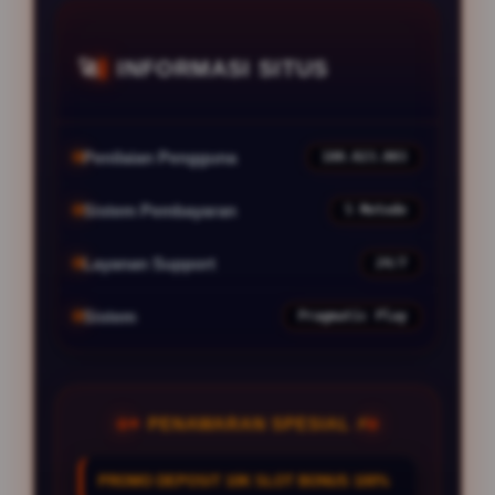
INFORMASI SITUS
Penilaian Pengguna
100.023.003
Sistem Pembayaran
5 Metode
Layanan Support
24/7
Sistem
Pragmatic Play
PENAWARAN SPESIAL
PROMO DEPOSIT 10K SLOT BONUS 100%