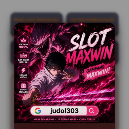
PENILAIAN PENGGUNA
SISTEM PEMBAYARAN
120.123.003
5 Metode
LAYANAN SUPPORT
SISTEM
24/7
Pragmatic Play
JEBOLTOTO
adalah bandar togel Asia terpopuler
dan link situs TOTO slot gacor terpercaya. Kami
menyediakan pasaran togel resmi terlengkap,
game slot online gampang menang, serta
transaksi aman dengan layanan online 24 jam
nonstop setiap hari!