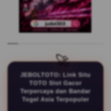
JEBOLTOTO: Link Situ
TOTO Slot Gacor
Terpercaya dan Bandar
Togel Asia Terpopuler