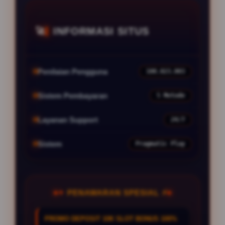
INFORMASI SITUS
Penilaian Pengguna
100.023.003
Sistem Pembayaran
5 Metode
Layanan Support
24/7
Sistem
Pragmatic Play
PENAWARAN SPESIAL
PROMO DEPOSIT 10K SLOT BONUS 100%