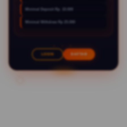
Minimal Deposit Rp. 10.000
Minimal Withdraw Rp 25.000
LOGIN
DAFTAR
Layer Popup Close
JEBOLTOTO: Link Situ
TOTO Slot Gacor Terpercaya
dan Bandar Togel Asia
Terpopuler