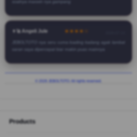
soalnya maxwin nya gampang
Angeli Jule
★★★★☆
2026-07-14
JEBOLTOTO nya seru cuma loading kadang agak lambat
saran saya dipercepat biar makin puas mainnya
© 2026 JEBOLTOTO. All rights reserved.
Buka
Footer Navigation
Products