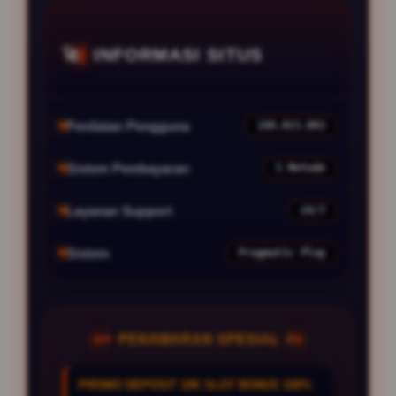
INFORMASI SITUS
Penilaian Pengguna
100.023.003
Sistem Pembayaran
5 Metode
Layanan Support
24/7
Sistem
Pragmatic Play
PENAWARAN SPESIAL
PROMO DEPOSIT 10K SLOT BONUS 100%