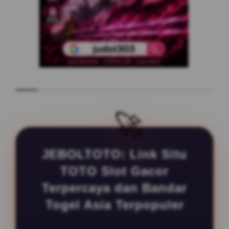
JEBOLTOTO: Link Situ
TOTO Slot Gacor
Terpercaya dan Bandar
Togel Asia Terpopuler