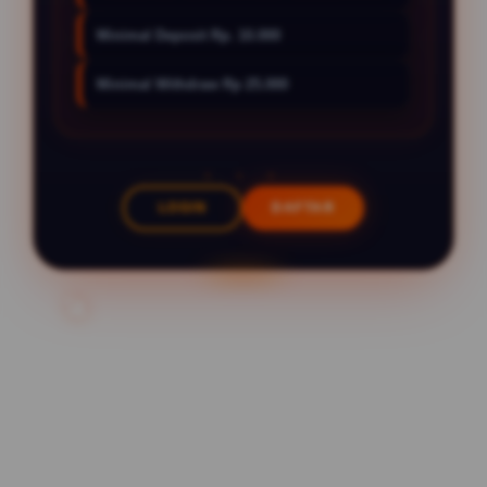
Minimal Deposit Rp. 10.000
Minimal Withdraw Rp 25.000
LOGIN
DAFTAR
Layer Popup Close
JEBOLTOTO: Link Situ
TOTO Slot Gacor Terpercaya
dan Bandar Togel Asia
Terpopuler