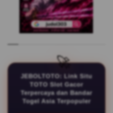
JEBOLTOTO: Link Situ
TOTO Slot Gacor
Terpercaya dan Bandar
Togel Asia Terpopuler