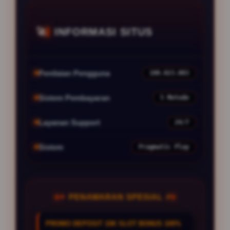
INFORMASI SITUS
Penilaian Pengguna
100.023.003
Sistem Pembayaran
5 Metode
Layanan Support
24/7
Sistem
Pragmatic Play
PENAWARAN SPESIAL
PROMO DEPOSIT 10K SLOT BONUS 100%