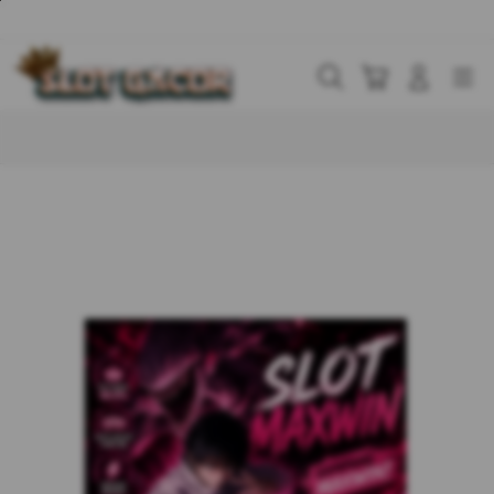
Skip
to
content
Cari
Troli
Login
Navigation
Buka Info Lebih Lanjut