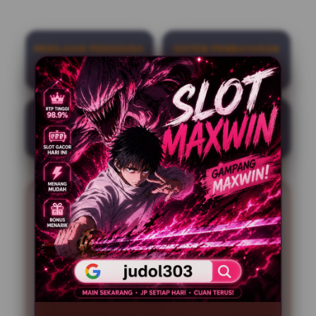
PENILAIAN PENGGUNA
SISTEM PEMBAYARAN
120.123.003
5 Metode
LAYANAN SUPPORT
SISTEM
24/7
Pragmatic Play
JEBOLTOTO
adalah bandar togel Asia terpopuler
dan link situs TOTO slot gacor terpercaya. Kami
menyediakan pasaran togel resmi terlengkap,
game slot online gampang menang, serta
transaksi aman dengan layanan online 24 jam
nonstop setiap hari!