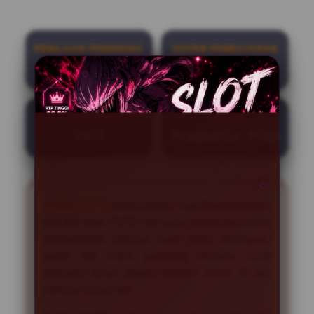
PENILAIAN PENGGUNA
SISTEM PEMBAYARAN
120.123.003
5 Metode
LAYANAN SUPPORT
SISTEM
24/7
Pragmatic Play
JEBOLTOTO
adalah bandar togel Asia terpopuler
dan link situs TOTO slot gacor terpercaya. Kami
menyediakan pasaran togel resmi terlengkap,
game slot online gampang menang, serta
transaksi aman dengan layanan online 24 jam
nonstop setiap hari!