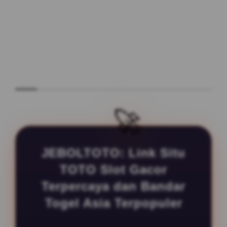
JEBOLTOTO: Link Situ
TOTO Slot Gacor
Terpercaya dan Bandar
Togel Asia Terpopuler