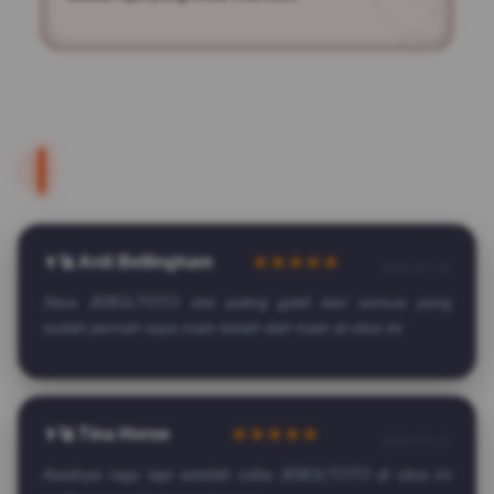
ULASAN TERBARU KOMUNITAS
JEBOLTOTO
Ardi Bellingham
★★★★★
2026-07-18
Situs JEBOLTOTO slot paling gokil dari semua yang
sudah pernah saya main betah dah main di situs ini
Tina Horse
★★★★★
2026-07-12
Awalnya ragu tapi setelah coba JEBOLTOTO di situs ini