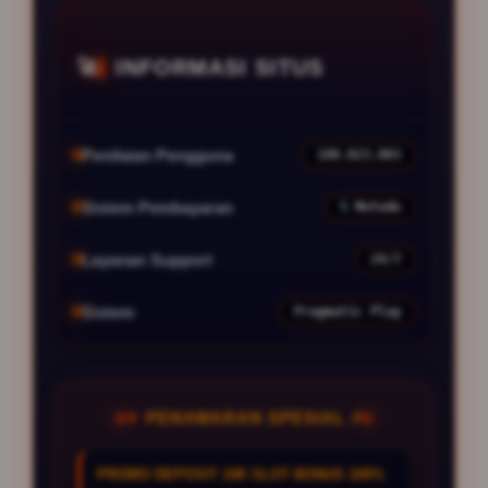
INFORMASI SITUS
Penilaian Pengguna
100.023.003
Sistem Pembayaran
5 Metode
Layanan Support
24/7
Sistem
Pragmatic Play
PENAWARAN SPESIAL
PROMO DEPOSIT 10K SLOT BONUS 100%