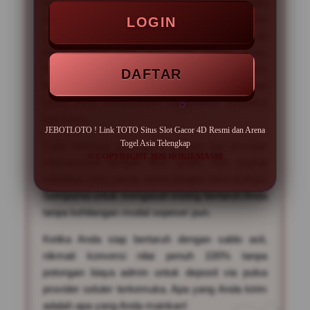
SLOT DEMO hadir sebagai solusi cerdas satu
atap untuk Anda! Kami menyediakan akses gratis
LOGIN
ke ribuan simulator mesin slot online terlengkap
untuk menguji pola, ritme, dan strategi Anda.
Tidak hanya sebagai tempat latihan, platform
DAFTAR
kami juga terintegrasi dengan gerbang taruhan
resmi yang menawarkan kemudahan transaksi
luar biasa.
JEBOTLOTO ! Link TOTO Situs Slot Gacor 4D Resmi dan Arena
Togel Asia Telengkap
Coba berbagai judul game populer dari provider
© COPYRIGHT 2026 HOKIEMAS88
internasional dengan fitur, grafik, dan tingkat
volatilitas yang persis sama dengan versi aslinya.
Sempurna untuk mengasah insting bertaruh Anda
tanpa kehilangan modal sepeser pun.
Ketika Anda siap bertaruh dengan saldo asli,
nikmati konversi nilai penuh 100% tanpa
potongan biaya admin untuk deposit via pulsa
provider seluler terkemuka. Apa yang Anda kirim
adalah apa yang Anda mainkan!