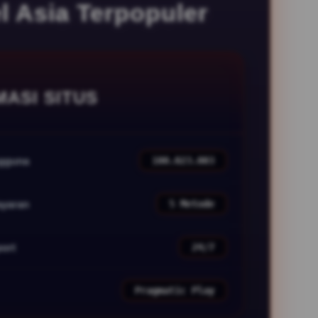
l Asia Terpopuler
MASI SITUS
ngguna
100.023.003
ayaran
5 Metode
ort
24/7
Pragmatic Play