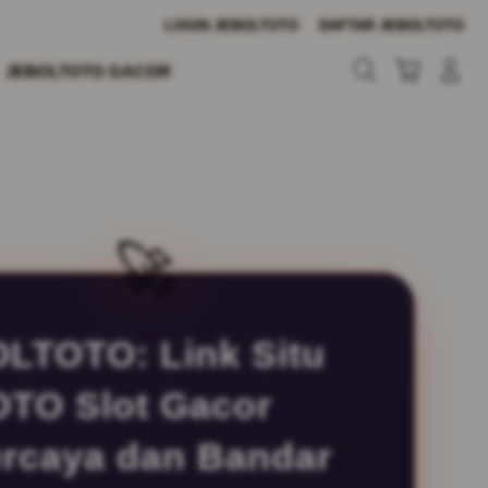
LOGIN JEBOLTOTO
DAFTAR JEBOLTOTO
Cari
Troli
Login/Sign-Up
JEBOLTOTO GACOR
Cari
LTOTO: Link Situ
OTO Slot Gacor
ercaya dan Bandar