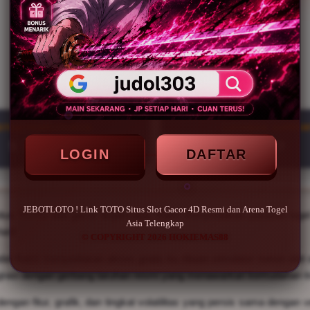
OTO Slot Gacor Terpercay
Terpopuler
ISTEM PEMBAYARAN
LAYANAN SUPPOR
5 Metode
24/7
LOGIN
DAFTAR
JEBOTLOTO ! Link TOTO Situs Slot Gacor 4D Resmi dan Arena Togel
 situs TOTO slot gacor terpercaya. Kami menyediakan pasaran toge
Asia Telengkap
ari!
© COPYRIGHT 2026 HOKIEMAS88
 Kami menyediakan akses gratis ke ribuan simulator mesin slot onl
ntegrasi dengan gerbang taruhan resmi yang menawarkan kemudahan tr
dengan fitur, grafik, dan tingkat volatilitas yang persis sama denga