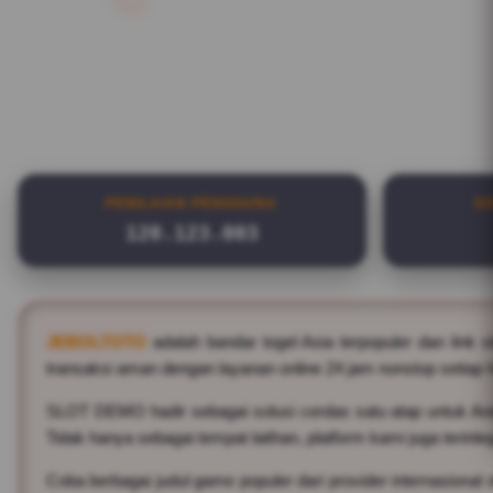
Layer Popup Close
JEBOLTOTO: Link Situ T
PENILAIAN PENGGUNA
S
120.123.003
JEBOLTOTO
adalah bandar togel Asia terpopuler dan link
transaksi aman dengan layanan online 24 jam nonstop setiap h
SLOT DEMO hadir sebagai solusi cerdas satu atap untuk Anda!
Tidak hanya sebagai tempat latihan, platform kami juga teri
Coba berbagai judul game populer dari provider internasional 