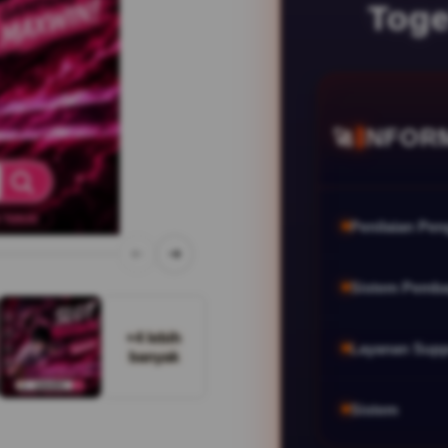
Toge
INFOR
Penilaian Pe
Sebelumnya
Berikutnya
Sistem Pemb
+4 lebih
Layanan Supp
banyak
Sistem