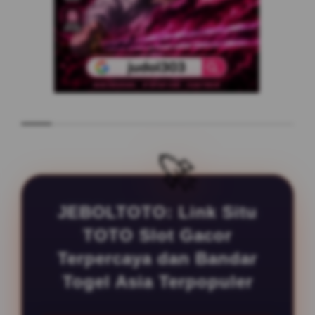
JEBOLTOTO: Link Situ
TOTO Slot Gacor
Terpercaya dan Bandar
Togel Asia Terpopuler