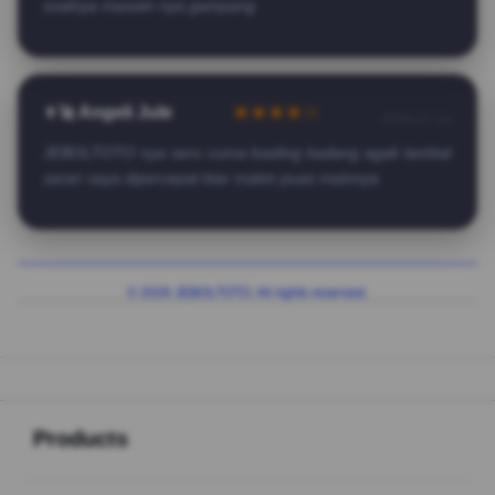
soalnya maxwin nya gampang
Angeli Jule
★★★★☆
2026-07-14
JEBOLTOTO nya seru cuma loading kadang agak lambat
saran saya dipercepat biar makin puas mainnya
© 2026 JEBOLTOTO. All rights reserved.
Buka
Footer Navigation
Products