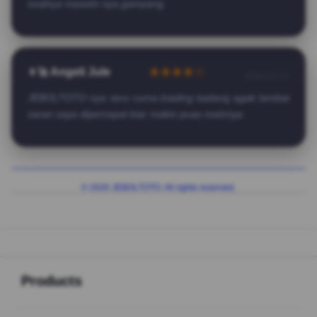
soalnya maxwin nya gampang
Angeli Jule
★★★★☆
2026-07-14
JEBOLTOTO nya seru cuma loading kadang agak lambat
saran saya dipercepat biar makin puas mainnya
© 2026 JEBOLTOTO. All rights reserved.
Buka
Footer Navigation
Products