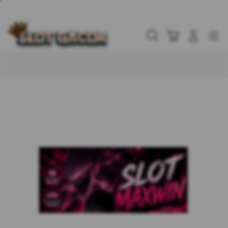
Skip
to
content
Cari
Troli
Login
Navigation
Buka Info Lebih Lanjut