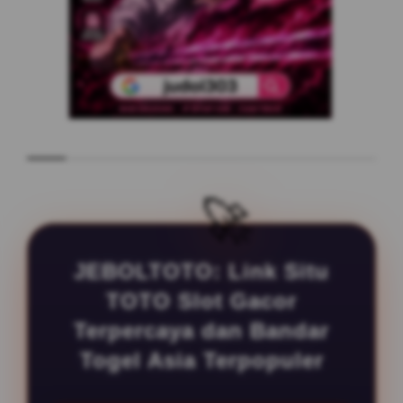
JEBOLTOTO: Link Situ
TOTO Slot Gacor
Terpercaya dan Bandar
Togel Asia Terpopuler