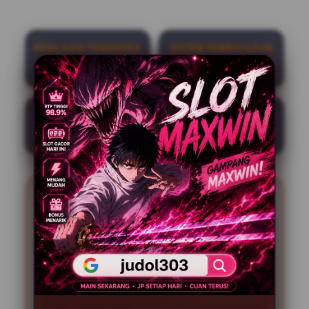
PENILAIAN PENGGUNA
SISTEM PEMBAYARAN
120.123.003
5 Metode
LAYANAN SUPPORT
SISTEM
24/7
Pragmatic Play
JEBOLTOTO
adalah bandar togel Asia terpopuler
dan link situs TOTO slot gacor terpercaya. Kami
menyediakan pasaran togel resmi terlengkap,
game slot online gampang menang, serta
transaksi aman dengan layanan online 24 jam
nonstop setiap hari!