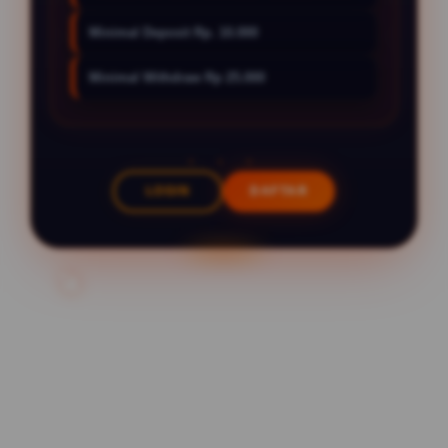
Minimal Deposit Rp. 10.000
Minimal Withdraw Rp 25.000
LOGIN
DAFTAR
Layer Popup Close
JEBOLTOTO: Link Situ
TOTO Slot Gacor Terpercaya
dan Bandar Togel Asia
Terpopuler