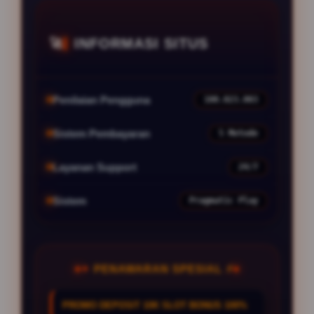
INFORMASI SITUS
Penilaian Pengguna
100.023.003
Sistem Pembayaran
5 Metode
Layanan Support
24/7
Sistem
Pragmatic Play
PENAWARAN SPESIAL
PROMO DEPOSIT 10K SLOT BONUS 100%