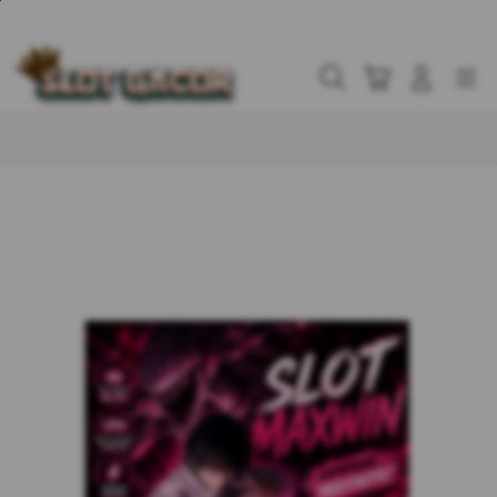
Skip
to
content
Cari
Troli
Login
Navigation
Buka Info Lebih Lanjut