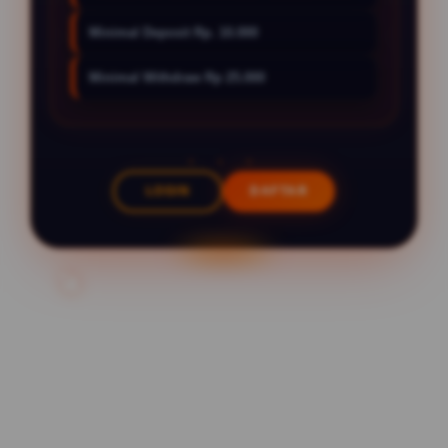
Minimal Deposit Rp. 10.000
Minimal Withdraw Rp 25.000
LOGIN
DAFTAR
Layer Popup Close
JEBOLTOTO: Link Situ
TOTO Slot Gacor Terpercaya
dan Bandar Togel Asia
Terpopuler